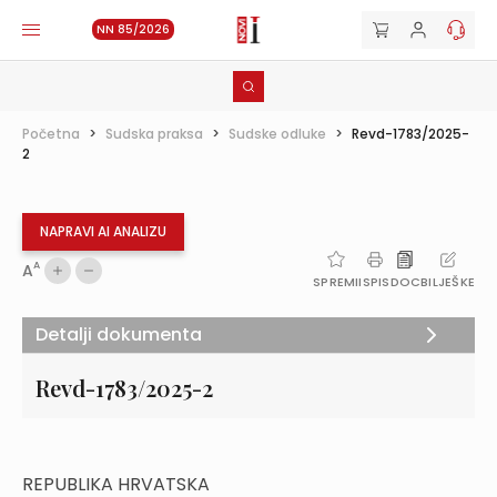
NN 85/2026
Početna
>
Sudska praksa
>
Sudske odluke
>
Revd-1783/2025-
2
NAPRAVI AI ANALIZU
A
A
SPREMI
ISPIS
DOC
BILJEŠKE
Detalji dokumenta
Revd-1783/2025-2
REPUBLIKA HRVATSKA