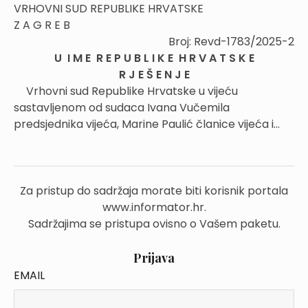
VRHOVNI SUD REPUBLIKE HRVATSKE
Z A G R E B
Broj: Revd-1783/2025-2
U I M E R E P U B L I K E H R V A T S K E
R J E Š E N J E
Vrhovni sud Republike Hrvatske u vijeću
sastavljenom od sudaca Ivana Vučemila
predsjednika vijeća, Marine Paulić članice vijeća i...
Za pristup do sadržaja morate biti korisnik portala
www.informator.hr.
Sadržajima se pristupa ovisno o Vašem paketu.
Prijava
EMAIL