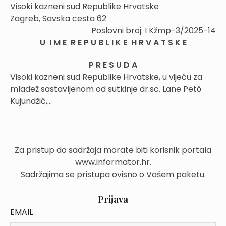
Visoki kazneni sud Republike Hrvatske
Zagreb, Savska cesta 62
Poslovni broj: I Kžmp-3/2025-14
U I M E R E P U B L I K E H R V A T S K E
P R E S U D A
Visoki kazneni sud Republike Hrvatske, u vijeću za
mladež sastavljenom od sutkinje dr.sc. Lane Petӧ
Kujundžić,...
Za pristup do sadržaja morate biti korisnik portala
www.informator.hr.
Sadržajima se pristupa ovisno o Vašem paketu.
Prijava
EMAIL