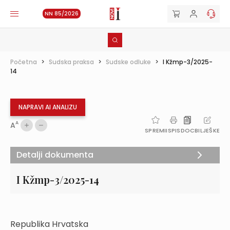
NN 85/2026
Početna
>
Sudska praksa
>
Sudske odluke
>
I Kžmp-3/2025-
14
NAPRAVI AI ANALIZU
A
A
SPREMI
ISPIS
DOC
BILJEŠKE
Detalji dokumenta
I Kžmp-3/2025-14
Republika Hrvatska