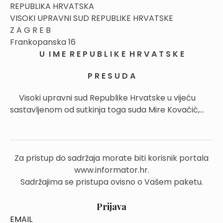
REPUBLIKA HRVATSKA
VISOKI UPRAVNI SUD REPUBLIKE HRVATSKE
Z A G R E B
Frankopanska 16
U I M E R E P U B L I K E H R V A T S K E
P R E S U D A
Visoki upravni sud Republike Hrvatske u vijeću
sastavljenom od sutkinja toga suda Mire Kovačić,...
Za pristup do sadržaja morate biti korisnik portala
www.informator.hr.
Sadržajima se pristupa ovisno o Vašem paketu.
Prijava
EMAIL