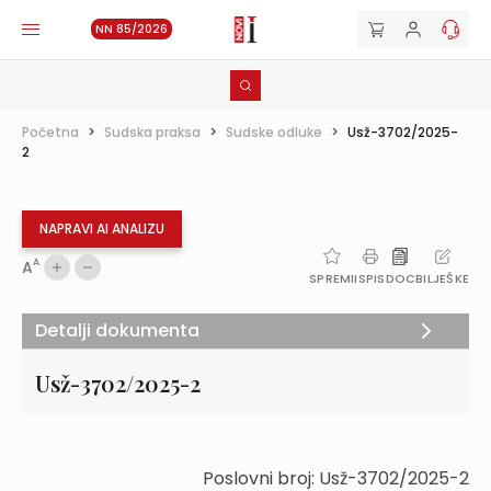
NN 85/2026
Početna
>
Sudska praksa
>
Sudske odluke
>
Usž-3702/2025-
2
NAPRAVI AI ANALIZU
A
A
SPREMI
ISPIS
DOC
BILJEŠKE
Detalji dokumenta
Usž-3702/2025-2
Poslovni broj: Usž-3702/2025-2