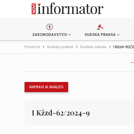
ZAKONODAVSTVO
SUDSKA PRAKSA
Početna
>
Sudska praksa
>
Sudske odluke
>
I Kžzd-62/
NAPRAVI AI ANALIZU
I Kžzd-62/2024-9