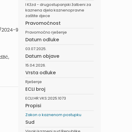
I Kžzd - drugostupanjski žalbeni za
kaznena djela kaznenopravne
zaštite djece
Pravomoćnost
2/2024-9
Pravomoćno rješenje
Datum odluke
03.07.2025.
Datum objave
žić,
15.04.2026.
Vrsta odluke
Rješenje
ECLI broj
ECLI:HR:VKS:2025:1073
Propisi
Zakon o kaznenom postupku
Sud
Visoki kazneni sud Republike