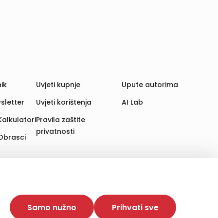
ik
Uvjeti kupnje
Upute autorima
sletter
Uvjeti korištenja
AI Lab
Kalkulatori
Pravila zaštite
privatnosti
Obrasci
aju. Time poboljšavamo korisničko iskustvo,
 više web stranica i uređaja u tu svrhu. Naši partneri
Samo nužno
Prihvati sve
e. Opcija „Prihvati sve“ omogućuje postavljanje i