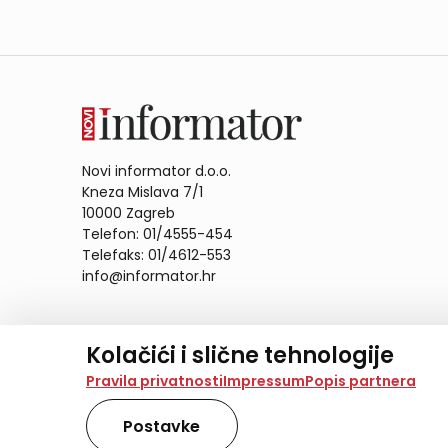
Novi informator d.o.o.
Kneza Mislava 7/1
10000 Zagreb
Telefon: 01/4555-454
Telefaks: 01/4612-553
info@informator.hr
PRATITE NAS:
Kolačići i slične tehnologije
Na našoj web stranici koristimo kolačiće i slične te
Pravila privatnosti
Impressum
Popis partnera
analiziramo promet na stranici te prikazujemo sadržaje
također koriste ove tehnologije.
Postavke
Odabirom opcije „Samo nužno“ prihvaćate samo one ko