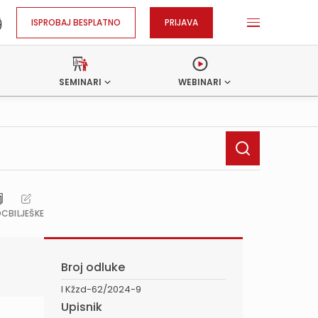
ISPROBAJ BESPLATNO
PRIJAVA
SEMINARI
WEBINARI
OC
BILJEŠKE
Broj odluke
I Kžzd-62/2024-9
Upisnik