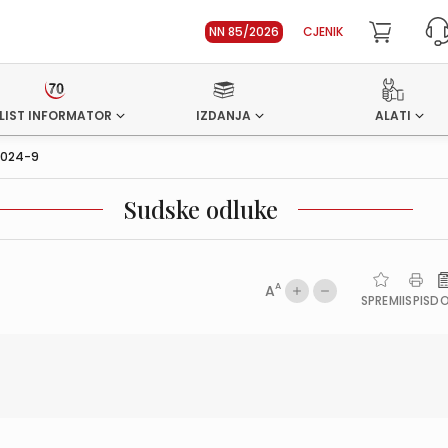
NN 85/2026
CJENIK
LIST INFORMATOR
IZDANJA
ALATI
2024-9
Sudske odluke
A
A
SPREMI
ISPIS
D