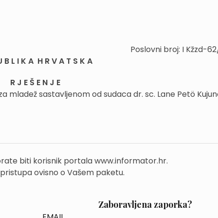
Poslovni broj: I Kžzd-6
U B L I K A H R V A T S K A
R J E Š E N J E
 za mladež sastavljenom od sudaca dr. sc. Lane Petö Kujund
rate biti korisnik portala www.informator.hr.
 pristupa ovisno o Vašem paketu.
Zaboravljena zaporka?
EMAIL