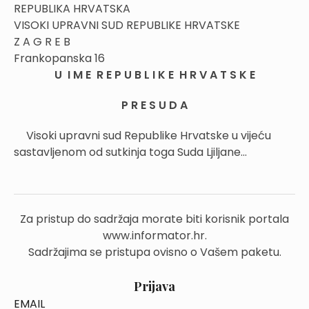
REPUBLIKA HRVATSKA
VISOKI UPRAVNI SUD REPUBLIKE HRVATSKE
Z A G R E B
Frankopanska 16
U I M E R E P U B L I K E H R V A T S K E
P R E S U D A
Visoki upravni sud Republike Hrvatske u vijeću
sastavljenom od sutkinja toga Suda Ljiljane...
Za pristup do sadržaja morate biti korisnik portala
www.informator.hr.
Sadržajima se pristupa ovisno o Vašem paketu.
Prijava
EMAIL