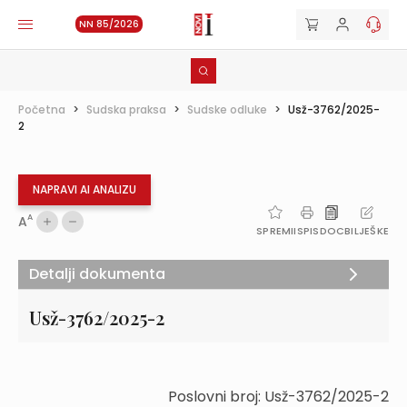
NN 85/2026
Početna
>
Sudska praksa
>
Sudske odluke
>
Usž-3762/2025-
2
NAPRAVI AI ANALIZU
A
A
SPREMI
ISPIS
DOC
BILJEŠKE
Detalji dokumenta
Usž-3762/2025-2
Poslovni broj: Usž-3762/2025-2