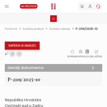
NN 85/2026
Početna
>
Sudska praksa
>
Sudske odluke
>
P-2119/2025-10
NAPRAVI AI ANALIZU
A
A
SPREMI
ISPIS
DOC
BILJEŠKE
Detalji dokumenta
P-2119/2025-10
Republika Hrvatska
Općinski sud u Zadru