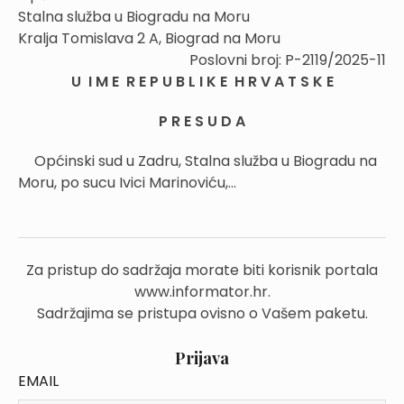
Stalna služba u Biogradu na Moru
Kralja Tomislava 2 A, Biograd na Moru
Poslovni broj: P-2119/2025-11
U I M E R E P U B L I K E H R V A T S K E
P R E S U D A
Općinski sud u Zadru, Stalna služba u Biogradu na
Moru, po sucu Ivici Marinoviću,...
Za pristup do sadržaja morate biti korisnik portala
www.informator.hr.
Sadržajima se pristupa ovisno o Vašem paketu.
Prijava
EMAIL