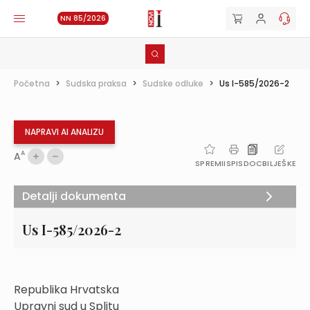
NN 85/2026
Početna
>
Sudska praksa
>
Sudske odluke
>
Us I-585/2026-2
NAPRAVI AI ANALIZU
A
A
SPREMI
ISPIS
DOC
BILJEŠKE
Detalji dokumenta
Us I-585/2026-2
Republika Hrvatska
Upravni sud u Splitu