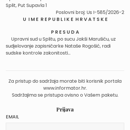
Split, Put Supavla 1
Poslovni broj: Us I-585/2026-2
U I M E R E P U B L I K E H R V A T S K E
P R E S U D A
Upravni sud u Splitu, po sucu Jakši Marušiću, uz
sudjelovanje zapisničarke Nataše Rogošić, radi
sudske kontrole zakonitosti...
Za pristup do sadržaja morate biti korisnik portala
www.informator.hr.
Sadržajima se pristupa ovisno o Vašem paketu.
Prijava
EMAIL