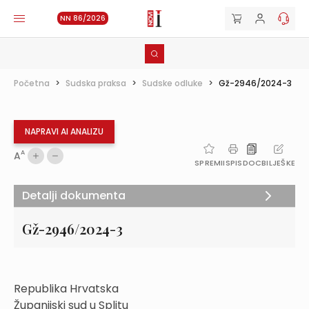
NN 86/2026
Početna
>
Sudska praksa
>
Sudske odluke
>
Gž-2946/2024-3
NAPRAVI AI ANALIZU
A
A
SPREMI
ISPIS
DOC
BILJEŠKE
Detalji dokumenta
Gž-2946/2024-3
Republika Hrvatska
Županijski sud u Splitu