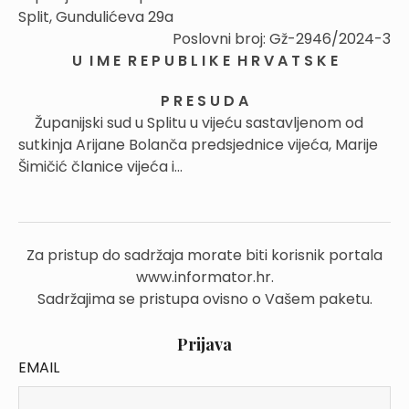
Split, Gundulićeva 29a
Poslovni broj: Gž-2946/2024-3
U I M E R E P U B L I K E H R V A T S K E
P R E S U D A
Županijski sud u Splitu u vijeću sastavljenom od
sutkinja Arijane Bolanča predsjednice vijeća, Marije
Šimičić članice vijeća i...
Za pristup do sadržaja morate biti korisnik portala
www.informator.hr.
Sadržajima se pristupa ovisno o Vašem paketu.
Prijava
EMAIL