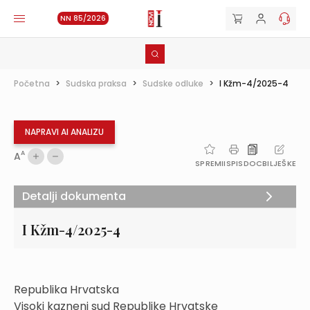
NN 85/2026
Početna
>
Sudska praksa
>
Sudske odluke
>
I Kžm-4/2025-4
NAPRAVI AI ANALIZU
A
A
SPREMI
ISPIS
DOC
BILJEŠKE
Detalji dokumenta
I Kžm-4/2025-4
Republika Hrvatska
Visoki kazneni sud Republike Hrvatske