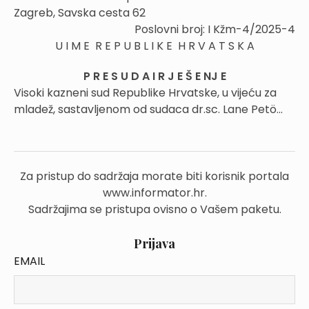
Zagreb, Savska cesta 62
Poslovni broj: I Kžm-4/2025-4
U I M E R E P U B L I K E H R V A T S K A
P R E S U D A I R J E Š E NJ E
Visoki kazneni sud Republike Hrvatske, u vijeću za
mladež, sastavljenom od sudaca dr.sc. Lane Petö...
Za pristup do sadržaja morate biti korisnik portala
www.informator.hr.
Sadržajima se pristupa ovisno o Vašem paketu.
Prijava
EMAIL