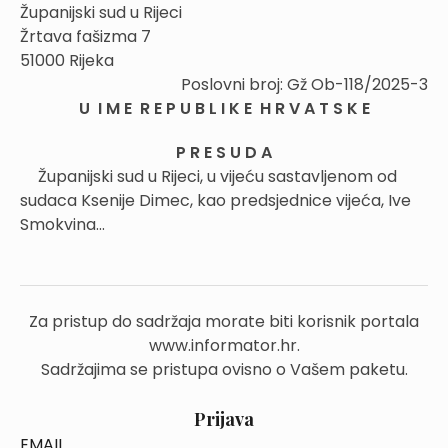
Županijski sud u Rijeci
Žrtava fašizma 7
51000 Rijeka
Poslovni broj: Gž Ob-118/2025-3
U I M E R E P U B L I K E H R V A T S K E
P R E S U D A
Županijski sud u Rijeci, u vijeću sastavljenom od
sudaca Ksenije Dimec, kao predsjednice vijeća, Ive
Smokvina...
Za pristup do sadržaja morate biti korisnik portala
www.informator.hr.
Sadržajima se pristupa ovisno o Vašem paketu.
Prijava
EMAIL