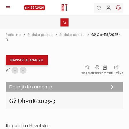
NN 85/2026
Početna
>
Sudska praksa
>
Sudske odluke
>
Gž Ob-118/2025-
3
NAPRAVI AI ANALIZU
A
A
SPREMI
ISPIS
DOC
BILJEŠKE
Detalji dokumenta
Gž Ob-118/2025-3
Republika Hrvatska