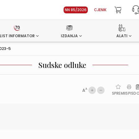
NN 85/2026
CJENIK
LIST INFORMATOR
IZDANJA
ALATI
023-5
Sudske odluke
A
A
SPREMI
ISPIS
D