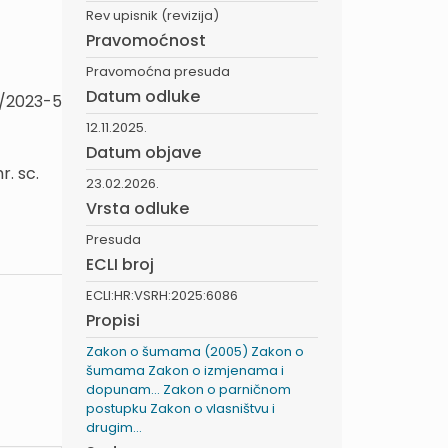
Rev upisnik (revizija)
Pravomoćnost
Pravomoćna presuda
Datum odluke
4/2023-5
12.11.2025.
Datum objave
. sc.
23.02.2026.
Vrsta odluke
Presuda
ECLI broj
ECLI:HR:VSRH:2025:6086
Propisi
Zakon o šumama (2005)
Zakon o
šumama
Zakon o izmjenama i
dopunam...
Zakon o parničnom
postupku
Zakon o vlasništvu i
drugim...