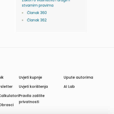
Zakon o vlasništvu i drugim
stvarnim pravima
Članak 360
Članak 362
ik
Uvjeti kupnje
Upute autorima
sletter
Uvjeti korištenja
AI Lab
Kalkulatori
Pravila zaštite
privatnosti
Obrasci