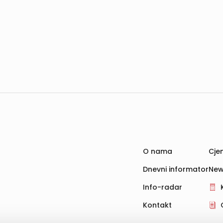
O nama
Cjen
Dnevni informator
New
Info-radar
Kontakt