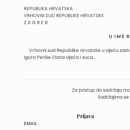
REPUBLIKA HRVATSKA
VRHOVNI SUD REPUBLIKE HRVATSKE
Z A G R E B
U I M E R 
Vrhovni sud Republike Hrvatske u vijeću sas
Igora Periše člana vijeća i suca...
Za pristup do sadržaja mo
Sadržajima se
Prijava
EMAIL