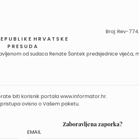
Broj: Rev-77
E P U B L I K E H R V A T S K E
P R E S U D A
tavljenom od sudaca Renate Šantek predsjednice vijeća, mr
rate biti korisnik portala www.informator.hr.
 pristupa ovisno o Vašem paketu.
Zaboravljena zaporka?
EMAIL