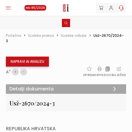
NN 85/2026
Početna
>
Sudska praksa
>
Sudske odluke
>
Usž-2670/2024-
3
NAPRAVI AI ANALIZU
A
A
SPREMI
ISPIS
DOC
BILJEŠKE
Detalji dokumenta
Usž-2670/2024-3
REPUBLIKA HRVATSKA