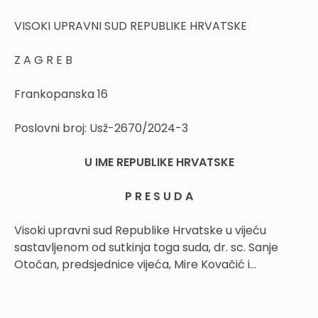
VISOKI UPRAVNI SUD REPUBLIKE HRVATSKE
Z A G R E B
Frankopanska 16
Poslovni broj:
Usž-2670/2024-3
U IME REPUBLIKE HRVATSKE
P R E S U D A
Visoki upravni sud Republike Hrvatske u vijeću
sastavljenom od sutkinja toga suda, dr. sc. Sanje
Otočan, predsjednice vijeća, Mire Kovačić i...