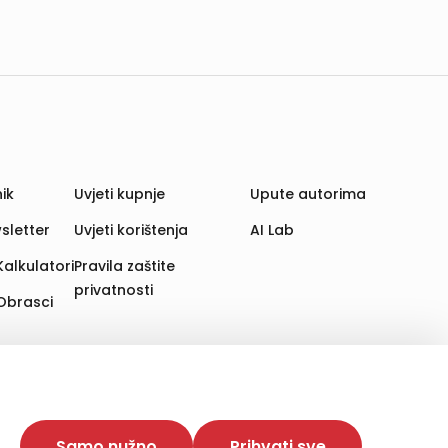
ik
Uvjeti kupnje
Upute autorima
sletter
Uvjeti korištenja
AI Lab
Kalkulatori
Pravila zaštite
privatnosti
Obrasci
aju. Time poboljšavamo korisničko iskustvo,
 više web stranica i uređaja u tu svrhu. Naši partneri
Samo nužno
Prihvati sve