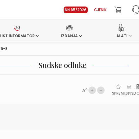
NN 85/2026
CJENIK
LIST INFORMATOR
IZDANJA
ALATI
25-8
Sudske odluke
A
A
SPREMI
ISPIS
D