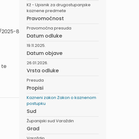
Kž - Upisnik za drugostupanjske
kaznene predmete
Pravomoćnost
Pravomoćna presuda
2/2025-8
Datum odluke
19.11.2025.
Datum objave
26.01.2026.
 te
Vrsta odluke
Presuda
Propisi
Kazneni zakon
Zakon o kaznenom
postupku
Sud
Županijski sud Varaždin
Grad
Varaždin