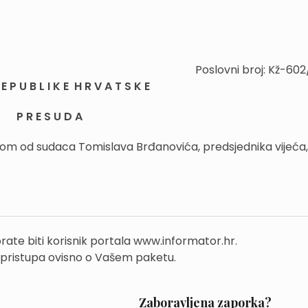
Poslovni broj: Kž-60
E P U B L I K E H R V A T S K E
P R E S U D A
jenom od sudaca Tomislava Brđanovića, predsjednika vijeća,
rate biti korisnik portala www.informator.hr.
 pristupa ovisno o Vašem paketu.
Zaboravljena zaporka?