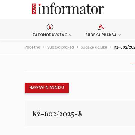
ZAKONODAVSTVO
SUDSKA PRAKSA
Početna
>
Sudska praksa
>
Sudske odluke
>
Kž-602/20
NAPRAVI AI ANALIZU
Kž-602/2025-8