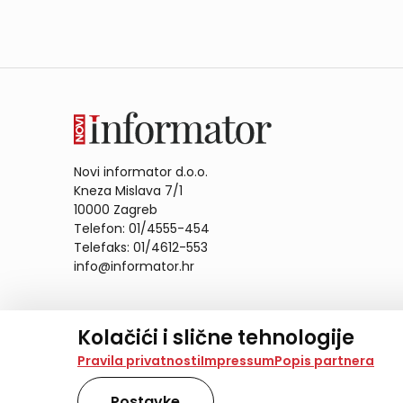
Novi informator d.o.o.
Kneza Mislava 7/1
10000 Zagreb
Telefon: 01/4555-454
Telefaks: 01/4612-553
info@informator.hr
PRATITE NAS:
Kolačići i slične tehnologije
Na našoj web stranici koristimo kolačiće i slične te
Pravila privatnosti
Impressum
Popis partnera
analiziramo promet na stranici te prikazujemo sadržaje
također koriste ove tehnologije.
Postavke