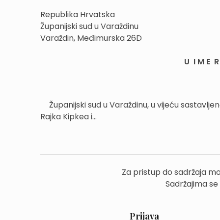
Republika Hrvatska
Županijski sud u Varaždinu
Varaždin, Međimurska 26D
U I M E R 
Županijski sud u Varaždinu, u vijeću sastavl
Rajka Kipkea i...
Za pristup do sadržaja mo
Sadržajima se
Prijava