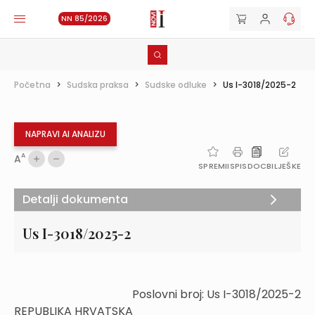
NN 85/2026
Početna
>
Sudska praksa
>
Sudske odluke
>
Us I-3018/2025-2
NAPRAVI AI ANALIZU
A
A
SPREMI
ISPIS
DOC
BILJEŠKE
Detalji dokumenta
Us I-3018/2025-2
Poslovni broj: Us I-3018/2025-2
REPUBLIKA HRVATSKA