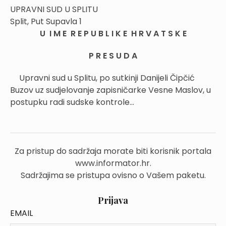
UPRAVNI SUD U SPLITU
Split, Put Supavla 1
U I M E R E P U B L I K E H R V A T S K E
P R E S U D A
Upravni sud u Splitu, po sutkinji Danijeli Čipčić
Buzov uz sudjelovanje zapisničarke Vesne Maslov, u
postupku radi sudske kontrole...
Za pristup do sadržaja morate biti korisnik portala
www.informator.hr.
Sadržajima se pristupa ovisno o Vašem paketu.
Prijava
EMAIL