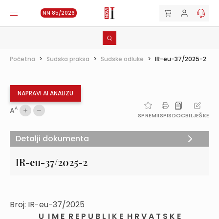
NN 85/2026
Početna
>
Sudska praksa
>
Sudske odluke
>
IR-eu-37/2025-2
NAPRAVI AI ANALIZU
A
A
SPREMI
ISPIS
DOC
BILJEŠKE
Detalji dokumenta
IR-eu-37/2025-2
Broj: IR-eu-37/2025
U I M E R E P U B L I K E H R V A T S K E