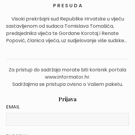
P R E S U D A
Visoki prekršajni sud Republike Hrvatske u vijeću
sastavljenom od sudaca Tomislava Tomašića,
predsjednika vijeća te Gordane Korotaj i Renate
Popović, članica vijeća, uz sudjelovanje više sudske...
Za pristup do sadržaja morate biti korisnik portala
www.informator.hr.
Sadržajima se pristupa ovisno o Vašem paketu.
Prijava
EMAIL