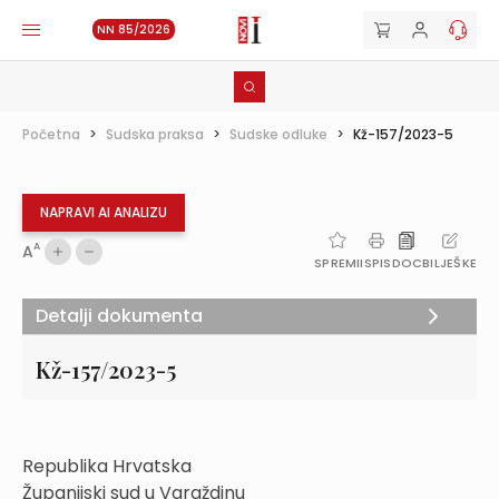
NN 85/2026
Početna
>
Sudska praksa
>
Sudske odluke
>
Kž-157/2023-5
NAPRAVI AI ANALIZU
A
A
SPREMI
ISPIS
DOC
BILJEŠKE
Detalji dokumenta
Kž-157/2023-5
Republika Hrvatska
Županijski sud u Varaždinu