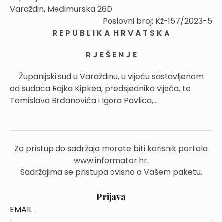
Varaždin, Međimurska 26D
Poslovni broj: Kž-157/2023-5
R E P U B L I K A H R V A T S K A
R J E Š E N J E
Županijski sud u Varaždinu, u vijeću sastavljenom
od sudaca Rajka Kipkea, predsjednika vijeća, te
Tomislava Brđanovića i Igora Pavlica,...
Za pristup do sadržaja morate biti korisnik portala
www.informator.hr.
Sadržajima se pristupa ovisno o Vašem paketu.
Prijava
EMAIL