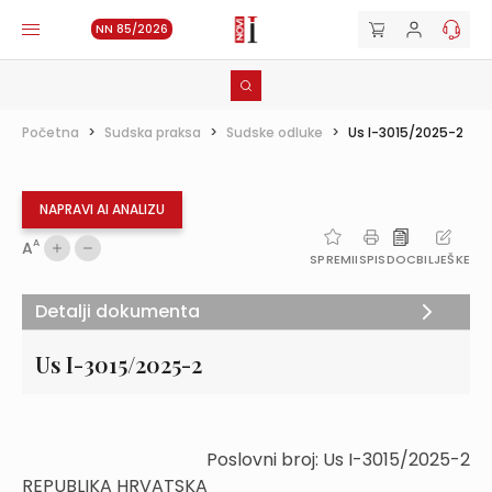
NN 85/2026
Početna
>
Sudska praksa
>
Sudske odluke
>
Us I-3015/2025-2
NAPRAVI AI ANALIZU
A
A
SPREMI
ISPIS
DOC
BILJEŠKE
Detalji dokumenta
Us I-3015/2025-2
Poslovni broj: Us I-3015/2025-2
REPUBLIKA HRVATSKA