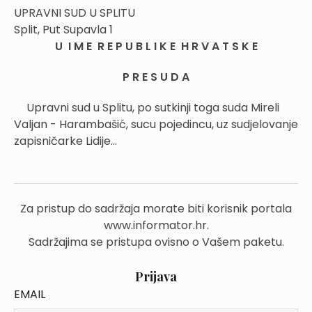
UPRAVNI SUD U SPLITU
Split, Put Supavla 1
U I M E R E P U B L I K E H R V A T S K E
P R E S U D A
Upravni sud u Splitu, po sutkinji toga suda Mireli
Valjan - Harambašić, sucu pojedincu, uz sudjelovanje
zapisničarke Lidije...
Za pristup do sadržaja morate biti korisnik portala
www.informator.hr.
Sadržajima se pristupa ovisno o Vašem paketu.
Prijava
EMAIL