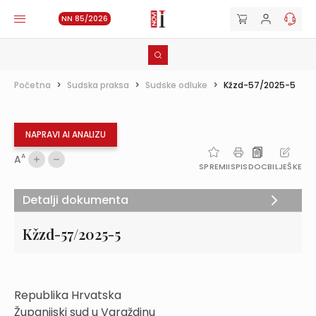
NN 85/2026
Početna
>
Sudska praksa
>
Sudske odluke
>
Kžzd-57/2025-5
NAPRAVI AI ANALIZU
A
A
SPREMI
ISPIS
DOC
BILJEŠKE
Detalji dokumenta
Kžzd-57/2025-5
Republika Hrvatska
Županijski sud u Varaždinu