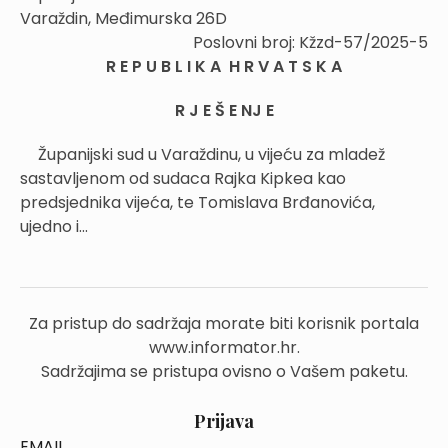
Varaždin, Međimurska 26D
Poslovni broj: Kžzd-57/2025-5
R E P U B L I K A H R V A T S K A
R J E Š E NJ E
Županijski sud u Varaždinu, u vijeću za mladež
sastavljenom od sudaca Rajka Kipkea kao
predsjednika vijeća, te Tomislava Brđanovića,
ujedno i...
Za pristup do sadržaja morate biti korisnik portala
www.informator.hr.
Sadržajima se pristupa ovisno o Vašem paketu.
Prijava
EMAIL