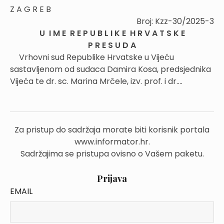
Z A G R E B
Broj: Kzz-30/2025-3
U I M E R E P U B L I K E H R V A T S K E
P R E S U D A
Vrhovni sud Republike Hrvatske u Vijeću
sastavljenom od sudaca Damira Kosa, predsjednika
Vijeća te dr. sc. Marina Mrčele, izv. prof. i dr....
Za pristup do sadržaja morate biti korisnik portala
www.informator.hr.
Sadržajima se pristupa ovisno o Vašem paketu.
Prijava
EMAIL