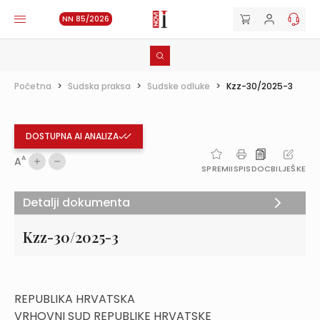
NN 85/2026
Početna
>
Sudska praksa
>
Sudske odluke
>
Kzz-30/2025-3
DOSTUPNA AI ANALIZA
A
A
SPREMI
ISPIS
DOC
BILJEŠKE
Detalji dokumenta
Kzz-30/2025-3
REPUBLIKA HRVATSKA
VRHOVNI SUD REPUBLIKE HRVATSKE