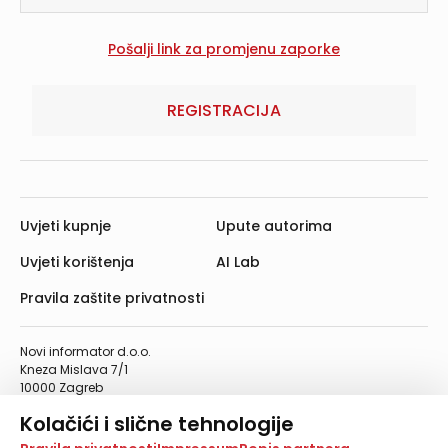
REGISTRACIJA
Uvjeti kupnje
Upute autorima
Uvjeti korištenja
AI Lab
Pravila zaštite privatnosti
Novi informator d.o.o.
Kneza Mislava 7/1
10000 Zagreb
Telefon: 01/4555-454
Kolačići i slične tehnologije
Telefaks: 01/4612-553
info@informator.hr
Na našoj web stranici koristimo kolačiće i slične