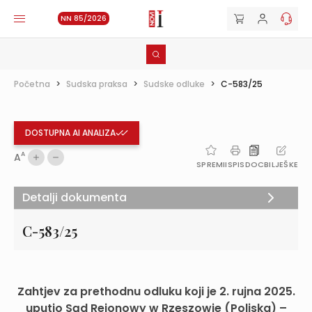
NN 85/2026
Početna
>
Sudska praksa
>
Sudske odluke
>
C-583/25
DOSTUPNA AI ANALIZA
A
A
SPREMI
ISPIS
DOC
BILJEŠKE
Detalji dokumenta
C-583/25
Zahtjev za prethodnu odluku koji je 2. rujna 2025.
uputio Sąd Rejonowy w Rzeszowie (Poljska) –