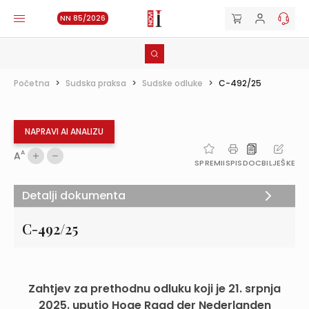
NN 85/2026
Početna
>
Sudska praksa
>
Sudske odluke
>
C-492/25
NAPRAVI AI ANALIZU
A
A
SPREMI
ISPIS
DOC
BILJEŠKE
Detalji dokumenta
C-492/25
Zahtjev za prethodnu odluku koji je 21. srpnja
2025. uputio Hoge Raad der Nederlanden