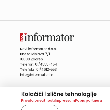
Novi informator d.o.o.
Kneza Mislava 7/1
10000 Zagreb
Telefon: 01/4555-454
Telefaks: 01/4612-553
info@informator.hr
PRATITE NAS:
Kolačići i slične tehnologije
Na našoj web stranici koristimo kolačiće i slične te
Pravila privatnosti
Impressum
Popis partnera
analiziramo promet na stranici te prikazujemo sadržaje
također koriste ove tehnologije.