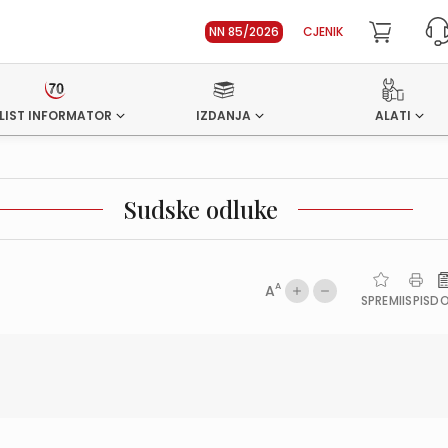
NN 85/2026
CJENIK
LIST INFORMATOR
IZDANJA
ALATI
Sudske odluke
A
A
SPREMI
ISPIS
D