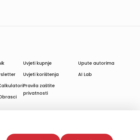
ik
Uvjeti kupnje
Upute autorima
sletter
Uvjeti korištenja
AI Lab
Kalkulatori
Pravila zaštite
privatnosti
Obrasci
aju. Time poboljšavamo korisničko iskustvo,
 više web stranica i uređaja u tu svrhu. Naši partneri