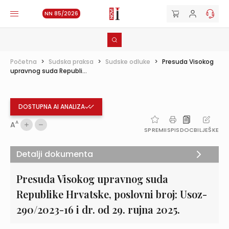
NN 85/2026
Početna
>
Sudska praksa
>
Sudske odluke
>
Presuda Visokog
upravnog suda Republi...
DOSTUPNA AI ANALIZA
A
A
SPREMI
ISPIS
DOC
BILJEŠKE
Detalji dokumenta
Presuda Visokog upravnog suda
Republike Hrvatske, poslovni broj: Usoz-
290/2023-16 i dr. od 29. rujna 2025.