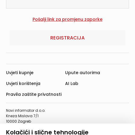
REGISTRACIJA
Uvjeti kupnje
Upute autorima
Uvjeti korištenja
AI Lab
Pravila zaštite privatnosti
Novi informator d.o.o.
Kneza Mislava 7/1
10000 Zagreb
Telefon: 01/4555-454
Kolačići i slične tehnologije
Telefaks: 01/4612-553