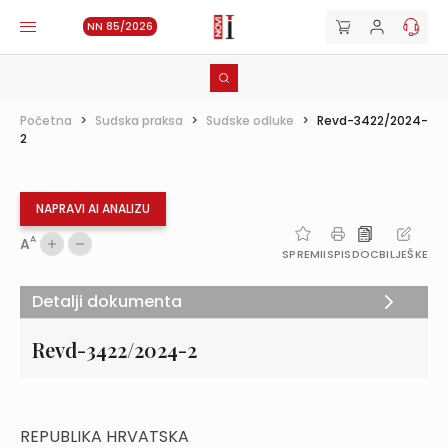
NN 85/2026
Početna
>
Sudska praksa
>
Sudske odluke
>
Revd-3422/2024-
2
NAPRAVI AI ANALIZU
A
A
SPREMI
ISPIS
DOC
BILJEŠKE
Detalji dokumenta
Revd-3422/2024-2
REPUBLIKA HRVATSKA