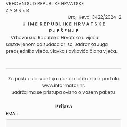
VRHOVNI SUD REPUBLIKE HRVATSKE
Z A G R E B
Broj: Revd-3422/2024-2
U I M E R E P U B L I K E H R V A T S K E
R J E Š E N J E
Vrhovni sud Republike Hrvatske u vijeću
sastavljenom od sudaca dr. sc. Jadranka Juga
predsjednika vijeća, Slavka Pavkovića člana vijeća...
Za pristup do sadržaja morate biti korisnik portala
www.informator.hr.
Sadržajima se pristupa ovisno o Vašem paketu.
Prijava
EMAIL