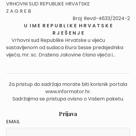
VRHOVNI SUD REPUBLIKE HRVATSKE
Z A G R E B
Broj: Revd-4633/2024-2
U I M E R E P U B L I K E H R V A T S K E
R J E Š E N J E
Vrhovni sud Republike Hrvatske u vijeću
sastavljenom od sudaca Đura Sesse predsjednika
vijeća, mr. sc. Dražena Jakovine člana vijeća i...
Za pristup do sadržaja morate biti korisnik portala
www.informator.hr.
Sadržajima se pristupa ovisno o Vašem paketu.
Prijava
EMAIL