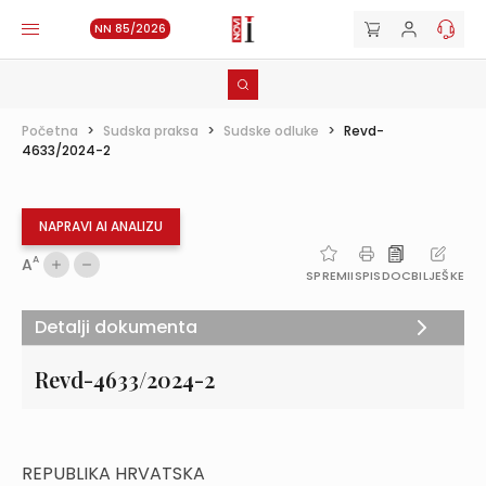
NN 85/2026
Početna
>
Sudska praksa
>
Sudske odluke
>
Revd-
4633/2024-2
NAPRAVI AI ANALIZU
A
A
SPREMI
ISPIS
DOC
BILJEŠKE
Detalji dokumenta
Revd-4633/2024-2
REPUBLIKA HRVATSKA