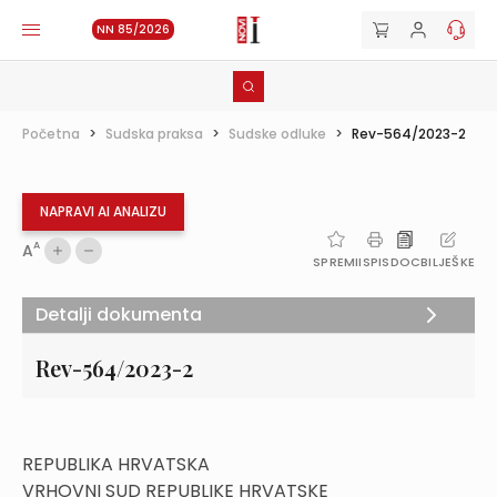
NN 85/2026
Početna
>
Sudska praksa
>
Sudske odluke
>
Rev-564/2023-2
NAPRAVI AI ANALIZU
A
A
SPREMI
ISPIS
DOC
BILJEŠKE
Detalji dokumenta
Rev-564/2023-2
REPUBLIKA HRVATSKA
VRHOVNI SUD REPUBLIKE HRVATSKE