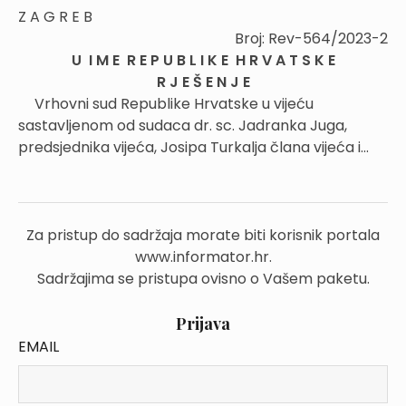
Z A G R E B
Broj: Rev-564/2023-2
U I M E R E P U B L I K E H R V A T S K E
R J E Š E N J E
Vrhovni sud Republike Hrvatske u vijeću
sastavljenom od sudaca dr. sc. Jadranka Juga,
predsjednika vijeća, Josipa Turkalja člana vijeća i...
Za pristup do sadržaja morate biti korisnik portala
www.informator.hr.
Sadržajima se pristupa ovisno o Vašem paketu.
Prijava
EMAIL