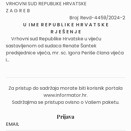
VRHOVNI SUD REPUBLIKE HRVATSKE
Z A G R E B
Broj: Revd-4459/2024-2
U I M E R E P U B L I K E H R V A T S K E
R J E Š E N J E
Vrhovni sud Republike Hrvatske u vijeću
sastavljenom od sudaca Renate Šantek
predsjednice vijeća, mr. sc. Igora Periše člana vijeća
i...
Za pristup do sadržaja morate biti korisnik portala
www.informator.hr.
Sadržajima se pristupa ovisno o Vašem paketu.
Prijava
EMAIL