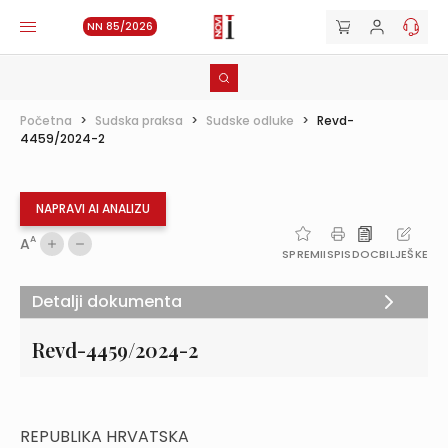
NN 85/2026
Početna
>
Sudska praksa
>
Sudske odluke
>
Revd-
4459/2024-2
NAPRAVI AI ANALIZU
A
A
SPREMI
ISPIS
DOC
BILJEŠKE
Detalji dokumenta
Revd-4459/2024-2
REPUBLIKA HRVATSKA