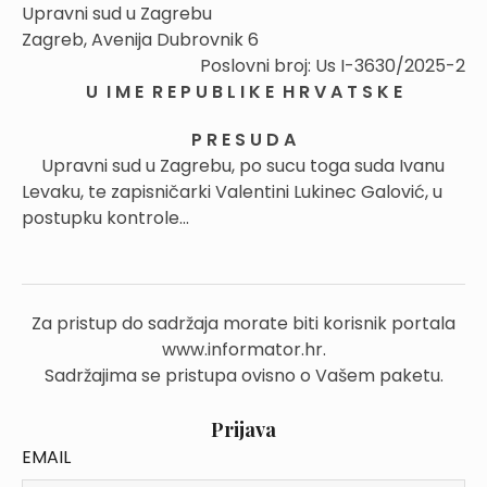
Upravni sud u Zagrebu
Zagreb, Avenija Dubrovnik 6
Poslovni broj: Us I-3630/2025-2
U I M E R E P U B L I K E H R V A T S K E
P R E S U D A
Upravni sud u Zagrebu, po sucu toga suda Ivanu
Levaku, te zapisničarki Valentini Lukinec Galović, u
postupku kontrole...
Za pristup do sadržaja morate biti korisnik portala
www.informator.hr.
Sadržajima se pristupa ovisno o Vašem paketu.
Prijava
EMAIL