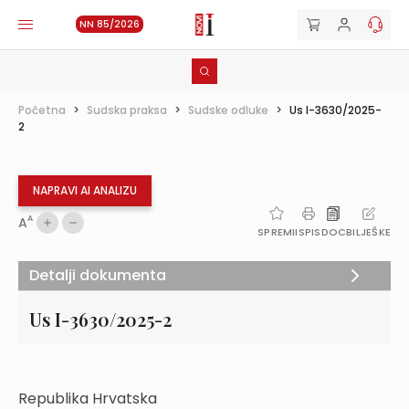
NN 85/2026
Početna
>
Sudska praksa
>
Sudske odluke
>
Us I-3630/2025-
2
NAPRAVI AI ANALIZU
A
A
SPREMI
ISPIS
DOC
BILJEŠKE
Detalji dokumenta
Us I-3630/2025-2
Republika Hrvatska