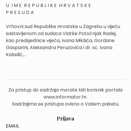
U I M E R E P U B L I K E H R V A T S K E
P R E S U D A
Vrhovni sud Republike Hrvatske u Zagrebu u vijeću
sastavljenom od sudaca Vlatke Potočnjak Radej,
kao predsjednice vijeća, Ivana Mikšića, Gordane
Gasparini, Aleksandra Peruzovića i dr. sc. Ivana
Kaladić,...
Za pristup do sadržaja morate biti korisnik portala
www.informator.hr.
Sadržajima se pristupa ovisno o Vašem paketu.
Prijava
EMAIL