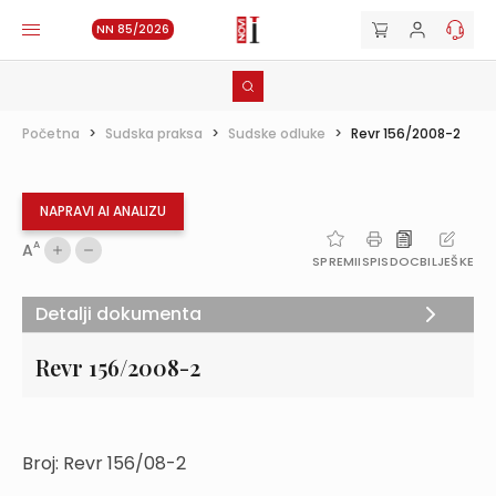
NN 85/2026
Početna
>
Sudska praksa
>
Sudske odluke
>
Revr 156/2008-2
NAPRAVI AI ANALIZU
A
A
SPREMI
ISPIS
DOC
BILJEŠKE
Detalji dokumenta
Revr 156/2008-2
Broj: Revr 156/08-2