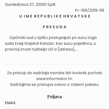
Gundulićeva 27, 21000 Split
Pr-166/2019-69
U I M E R E P U B L I K E H R V A T S K E
P R E S U D A
Općinski sud u Splitu postupajući po sucu toga
suda Eneji Stejskal Kanazir, kao sucu pojedincu, u
pravnoj stvari tužitelja UD iz [adresa],...
Za pristup do sadržaja morate biti korisnik portala
www.informator.hr.
Sadržajima se pristupa ovisno o Vašem paketu.
Prijava
EMAIL