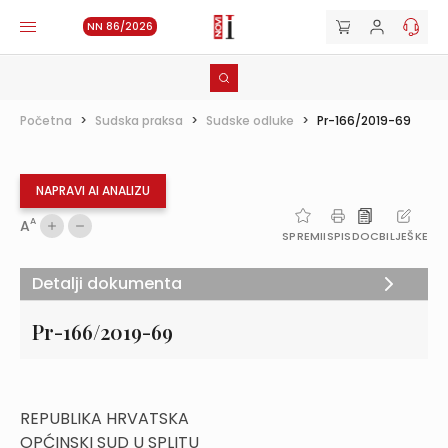
NN 86/2026
Početna
>
Sudska praksa
>
Sudske odluke
>
Pr-166/2019-69
NAPRAVI AI ANALIZU
A
A
SPREMI
ISPIS
DOC
BILJEŠKE
Detalji dokumenta
Pr-166/2019-69
REPUBLIKA HRVATSKA
OPĆINSKI SUD U SPLITU