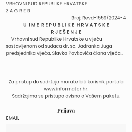
VRHOVNI SUD REPUBLIKE HRVATSKE
Z A G R E B
Broj: Revd-1559/2024-4
U I M E R E P U B L I K E H R V A T S K E
R J E Š E N J E
Vrhovni sud Republike Hrvatske u vijeću
sastavljenom od sudaca dr. sc. Jadranka Juga
predsjednika vijeća, Slavka Pavkovića člana vijeća...
Za pristup do sadržaja morate biti korisnik portala
www.informator.hr.
Sadržajima se pristupa ovisno o Vašem paketu.
Prijava
EMAIL