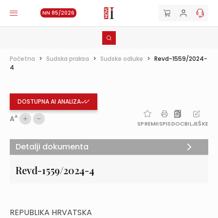
NN 85/2026
Početna
>
Sudska praksa
>
Sudske odluke
>
Revd-1559/2024-
4
DOSTUPNA AI ANALIZA
A
A
SPREMI
ISPIS
DOC
BILJEŠKE
Detalji dokumenta
Revd-1559/2024-4
REPUBLIKA HRVATSKA