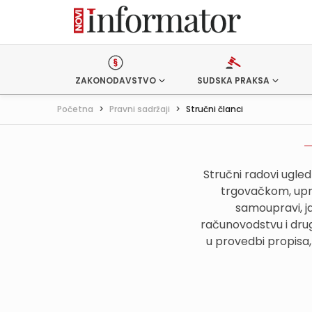
ZAKONODAVSTVO
SUDSKA PRAKSA
Početna
>
Pravni sadržaji
>
Stručni članci
Stručni radovi ugle
trgovačkom, upr
samoupravi, j
računovodstvu i drug
u provedbi propisa,