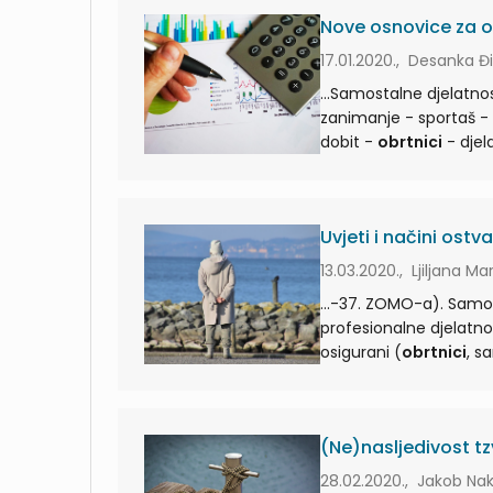
Nove osnovice za o
17.01.2020., Desanka Đ
...Samostalne djelatn
zanimanje - sportaš - poljoprivreda ...Samostalne d
dobit -
obrtnici
Uvjeti i načini ost
13.03.2020., Ljiljana Ma
...-37. ZOMO-a). Samos
profesionalne djelatnosti, poljoprivrednici) 
osigurani (
obrtnici
(Ne)nasljedivost tz
28.02.2020., Jakob Nak