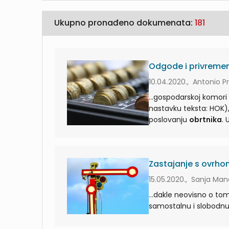
Ukupno pronađeno dokumenata:
181
Odgode i privremen
10.04.2020., Antonio P
...gospodarskoj komori
nastavku teksta: HOK), odgodi obveze ...i/ili 
poslovanju
obrtnika
Zastajanje s ovrho
15.05.2020., Sanja Man
...dakle neovisno o tom