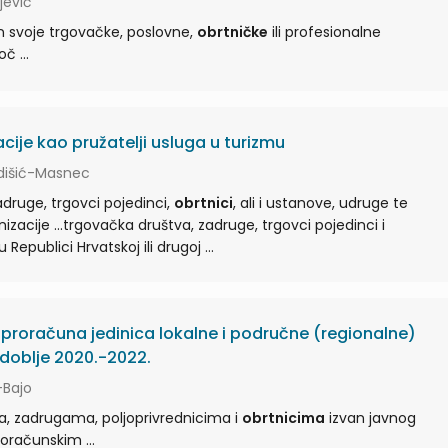
ijević
zvan svoje trgovačke, poslovne,
obrtničke
ili profesionalne
djelatnosti (čl. 5. st. 1. toč ...
cije kao pružatelji usluga u turizmu
Ladišić-Masnec
adruge, trgovci pojedinci,
obrtnici
, ali i ustanove, udruge te
druge neprofitne organizacije ...trgovačka društva, zadruge, trgovci pojedinci i
sa sjedištem u Republici Hrvatskoj ili drugoj ...
 proračuna jedinica lokalne i područne (regionalne)
doblje 2020.-2022.
-Bajo
a, zadrugama, poljoprivrednicima i
obrtnicima
izvan javnog
sektora 366 Pomoći proračunskim ...