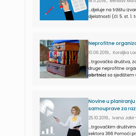
18.11.2019., Berislav Mat
...djeluje na tržištu i
Neprofitne organiza
10.06.2019., Koraljka 
...trgovačka društva, z
obrtnici
Novine u planiranju
samouprave za raz
25.10.2019., Ivana Jakir
...trgovačkim društvim