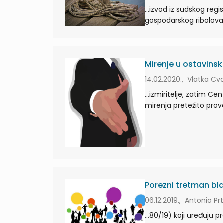
...izvod iz sudskog regi
Mirenje u ostavin
14.02.2020., Vlatka Cvo
...izmiritelje, zatim C
Porezni tretman b
06.12.2019., Antonio P
...80/19) koji uređuju 