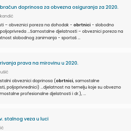
bračun doprinosa za obvezna osiguranja za 2020.
ikandić
osti – obveznici poreza na dohodak -
obrtnici
- slobodno
jelatnosti – obveznici poreza na
- djelatnost slobodnog zanimanja - sportaš ...
varivanja prava na mirovinu u 2020.
rušić
talni obveznici doprinosa (
obrtnici
, samostalne
...djelatnost na temelju koje su obvezno
, samostalne profesionalne djelatnosti i dr.), ...
v. stalnog veza u luci
ić