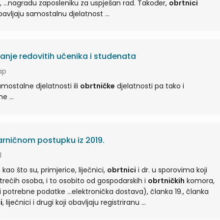
samostalnu djelatnost, ...nagradu zaposleniku za uspješan rad. Također,
obrtnici
odnosno osobe koje obavljaju samostalnu djelatnost ...
anje redovitih učenika i studenata
ap
amostalne djelatnosti ili
obrtničke
djelatnosti pa tako i
završetka školske godine ...
rničnom postupku iz 2019.
l
kao što su, primjerice, liječnici,
obrtnici
i dr. u sporovima koji
 tiču te djelatnosti ...trećih osoba, i to osobito od gospodarskih i
obrtničkih
komora,
elektronička dostava), članka 19., članka
i
, liječnici i drugi koji obavljaju registriranu ...