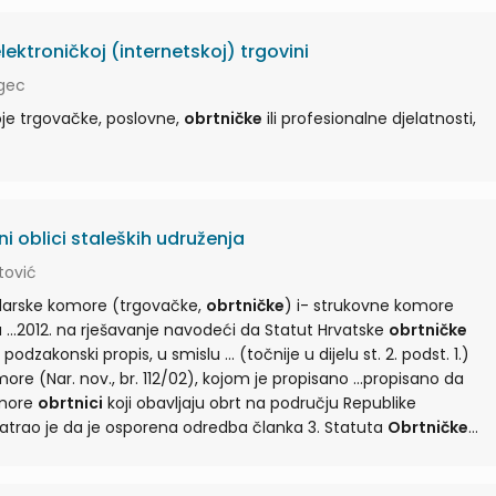
ektroničkoj (internetskoj) trgovini
rgec
svoje trgovačke, poslovne,
obrtničke
ili profesionalne djelatnosti,
 oblici staleških udruženja
tović
spodarske komore (trgovačke,
obrtničke
) i- strukovne komore
(odvjetnička, liječnička ...2012. na rješavanje navodeći da Statut Hrvatske
obrtničke
s, u smislu ... (točnije u dijelu st. 2. podst. 1.)
e (Nar. nov., br. 112/02), kojom je propisano ...propisano da
omore
obrtnici
koji obavljaju obrt na području Republike
ke u skladu ...smatrao je da je osporena odredba članka 3. Statuta
Obrtničke
komore u suprotnosti s odredbom članka 43. Ustava ...