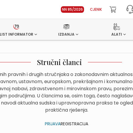
NN 85/2026
CJENIK
LIST INFORMATOR
IZDANJA
ALATI
Stručni članci
dnih pravnih i drugih stručnjaka o zakonodavnim aktualn
avnom, ustavnom, europskom, prekršajnom i komunalnom
avnoj nabavi, zdravstvenom i mirovinskom pravu, porezima
im područjima. U člancima se, osim toga, često naglašava
 navodi aktualna sudska i upravnopravna praksa te ogled
praktična rješenja.
PRIJAVA
REGISTRACIJA