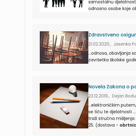
Zdravstveno osigur
21.02.2020., Jasenka P
...odnosa, obavljanja s
Novela Zakona o pa
23.12.2019., Dejan Bodu
...elektroničkim putem, 
se
traži stručna mišljenja i potrebne podatke ...
25. (dostava -
obrtnic