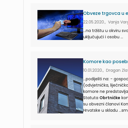
Obveze trgovca u el
22.05.2020., Vanja Va
...na tržištu u okviru 
uključujući i osobu ...
Komore kao posebni
10.01.2020., Dragan Zla
...podijeliti na: - go
komore ne predstavlja podzakonski propi
Statuta
Obrtničke
komor
su obvezni članovi K
Hrvats