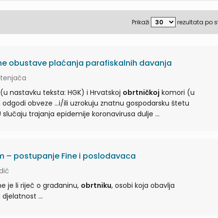
Prikaži
rezultata po s
e obustave plaćanja parafiskalnih davanja
rtenjača
 (u nastavku teksta: HGK) i Hrvatskoj
obrtničkoj
komori (u
uzrokuju znatnu gospodarsku štetu
. U slučaju trajanja epidemije koronavirusa dulje ...
m – postupanje Fine i poslodavaca
dić
e je li riječ o građaninu,
obrtniku
, osobi koja obavlja
samostalnu i slobodnu djelatnost ...