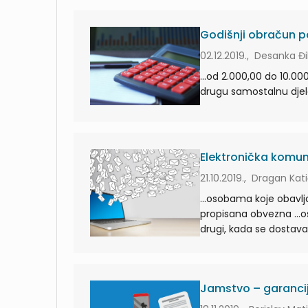
Godišnji obračun 
02.12.2019., Desanka Đ
...od 2.000,00 do 10.00
Elektronička komun
21.10.2019., Dragan Kat
...osobama koje obavlja
prop
Jamstvo – garancij