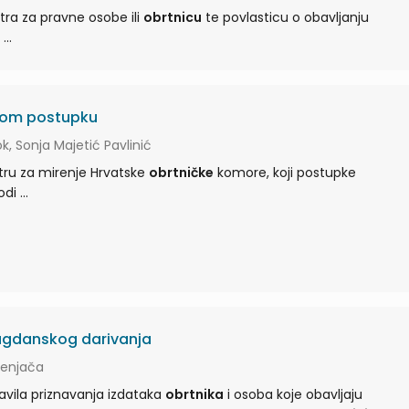
stra za pravne osobe ili
obrtnicu
te povlasticu o obavljanju
gospodarskog ribolova ...
skom postupku
k, Sonja Majetić Pavlinić
entru za mirenje Hrvatske
obrtničke
komore, koji postupke
mirenja pretežito provodi ...
lagdanskog darivanja
rtenjača
pravila priznavanja izdataka
obrtnika
i osoba koje obavljaju