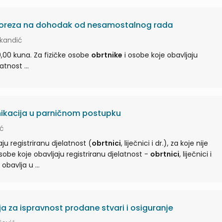
poreza na dohodak od nesamostalnog rada
ikandić
0,00 kuna. Za fizičke osobe
obrtnike
i osobe koje obavljaju
drugu samostalnu djelatnost ...
ikacija u parničnom postupku
ić
ju registriranu djelatnost (
obrtnici
, liječnici i dr.), za koje nije
isana obvezna ...osobe koje obavljaju registriranu djelatnost -
obrtnici
, liječnici i
drugi, kada se dostava obavlja u ...
a za ispravnost prodane stvari i osiguranje