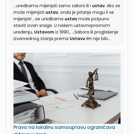
...uredbama mijenjati samo zakoni ili i
ustav
. Ako se
može mijenjati
ustav
, onda je pitanje mogu li se
mijenjati ...se uredbama
ustav
može potpuno
staviti izvan snage. U našem ustavnopravnom
uređenju,
Ustavom
iz 1990., ...Sabora ili proglašenje
izvanrednog stanja prema
Ustavu
RH nije bilo
potrebno. Ako je tijekom izvanrednog ...bilo
dopušteno ograničiti primjenu odredbi toga
Ustava
o pravu na život, zabrani mučenja, surovog
ili ... članak 17. st. 3.
Ustava
). Prema tome,
predsjednik Republike bio je prema
Ustavu
ovlašten donositi i ...
Pravo na lokalnu samoupravu ograničava