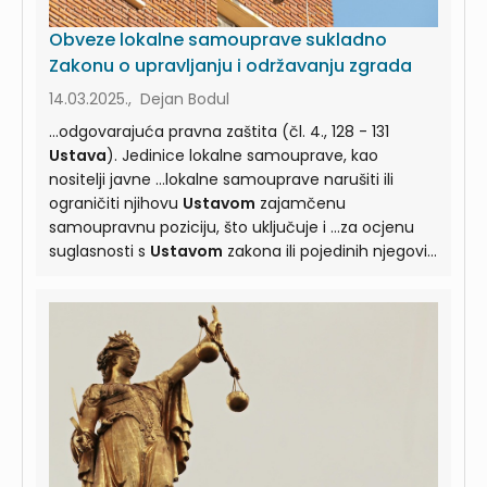
Obveze lokalne samouprave sukladno
Zakonu o upravljanju i održavanju zgrada
14.03.2025., Dejan Bodul
...odgovarajuća pravna zaštita (čl. 4., 128 - 131
Ustava
). Jedinice lokalne samouprave, kao
nositelji javne ...lokalne samouprave narušiti ili
ograničiti njihovu
Ustavom
zajamčenu
samoupravnu poziciju, što uključuje i ...za ocjenu
suglasnosti s
Ustavom
zakona ili pojedinih njegovih
odredaba s
Ustavom
, a kojima državne vlasti
...Također, bitno je spomenuti da članak 48. stavak
2.
Ustava
propisuje da vlasništvo obvezuje te da su
vlasnici ...vlasništva (relevantni sadržaj članka 48. i
članka 51.
Ustava
). Citirana ustavna odredba
odnosi se na sve nositelje ...