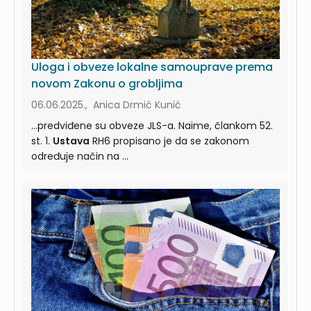
Uloga i obveze lokalne samouprave prema
novom Zakonu o grobljima
06.06.2025., Anica Drmić Kunić
...predviđene su obveze JLS-a. Naime, člankom 52.
st. 1.
Ustava
RH6 propisano je da se zakonom
određuje način na ...