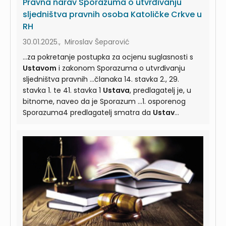
Pravna narav Sporazuma o utvrđivanju
sljedništva pravnih osoba Katoličke Crkve u
RH
30.01.2025., Miroslav Šeparović
...za pokretanje postupka za ocjenu suglasnosti s
Ustavom
i zakonom Sporazuma o utvrđivanju
sljedništva pravnih ...članaka 14. stavka 2., 29.
stavka 1. te 41. stavka 1
Ustava
, predlagatelj je, u
bitnome, naveo da je Sporazum ...1. osporenog
Sporazuma4 predlagatelj smatra da
Ustav
ne predviđa mogućnost da dvostrani pravni
poslovi ...tako da se ta pitanja prosuđuju isključivo
prema u
Ustavu
nepoznatom kanonskom pravu.
Rješenjem Ustavnog ...sud nadležan ocjenjivati
njegovu suglasnost s
Ustavom
. Točno je da
Ustavni sud ocjenjuje je li osporeni ...