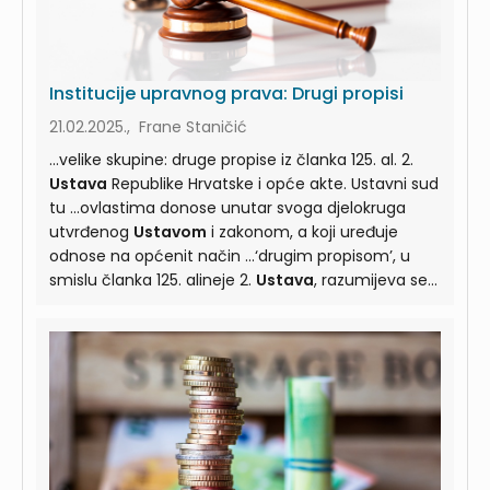
Institucije upravnog prava: Drugi propisi
21.02.2025., Frane Staničić
...velike skupine: druge propise iz članka 125. al. 2.
Ustava
Republike Hrvatske i opće akte. Ustavni sud
tu ...ovlastima donose unutar svoga djelokruga
utvrđenog
Ustavom
i zakonom, a koji uređuje
odnose na općenit način ...‘drugim propisom’, u
smislu članka 125. alineje 2.
Ustava
, razumijeva se
eksterni općenormativni i pravno ...‘drugog propisa’
u smislu članka 125. alineje 2.
Ustava
jesu njegova
apstraktnost i generalnost.” (U-II-5157/2005 ...pod
pojam “drugi propis” iz članka 125. al. 2.
Ustava
mogu podvesti: statut općine i grada, poslovnik ...