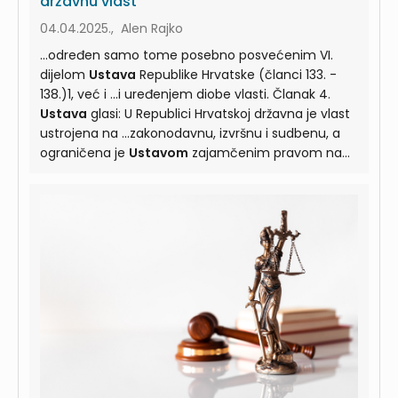
državnu vlast
04.04.2025., Alen Rajko
...određen samo tome posebno posvećenim VI.
dijelom
Ustava
Republike Hrvatske (članci 133. -
138.)1, već i ...i uređenjem diobe vlasti. Članak 4.
Ustava
glasi: U Republici Hrvatskoj državna je vlast
ustrojena na ...zakonodavnu, izvršnu i sudbenu, a
ograničena je
Ustavom
zajamčenim pravom na
lokalnu i područnu (regionalnu) ...i uzajamne
provjere nositelja vlasti propisane
Ustavom
i
zakonom. Pravo na lokalnu i područnu (regionalnu)
...ograničava državnu vlast. Odredbama VI. dijela
Ustava
građanima je zajamčeno pravo na lokalnu
samoupravu ...