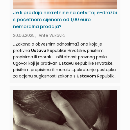
Je li prodaja nekretnine na četvrtoj e-dražbi
s početnom cijenom od 1,00 euro
nemoralna prodaja?
20.06.2025., Ante Vuković
...Zakona o obveznim odnosima3 ona koja je
protivna
Ustavu
Republike Hrvatske, prisilnim
propisima ili moralu ...ništetnost pravnog posla.
Ugovor koji je protivan
Ustavu
Republike Hrvatske,
prisilnim propisima ili moralu ...pokretanje postupka
za ocjenu suglasnosti zakona s
Ustavom
Republike
Hrvatske, USRH je donio Odluku o odbijanju
...odbijanju zahtjeva za ocjenu suglasnosti s
Ustavom
članka 247. st. 6. Stečajnog zakona te
Rješenje o neprihvaćanju ...za pokretanje postupka
za ocjenu suglasnosti s
Ustavom
članka 247. st. 6.
Stečajnog zakona.6 Osim toga ...