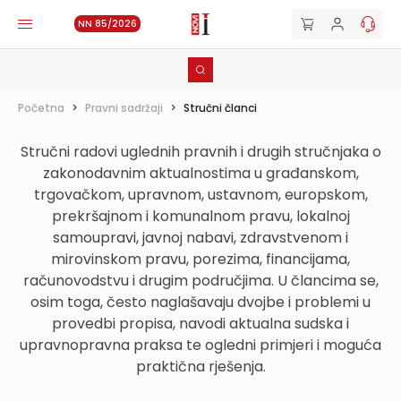
NN 85/2026
Početna
>
Pravni sadržaji
>
Stručni članci
Stručni radovi uglednih pravnih i drugih stručnjaka o
zakonodavnim aktualnostima u građanskom,
trgovačkom, upravnom, ustavnom, europskom,
prekršajnom i komunalnom pravu, lokalnoj
samoupravi, javnoj nabavi, zdravstvenom i
mirovinskom pravu, porezima, financijama,
računovodstvu i drugim područjima. U člancima se,
osim toga, često naglašavaju dvojbe i problemi u
provedbi propisa, navodi aktualna sudska i
upravnopravna praksa te ogledni primjeri i moguća
praktična rješenja.