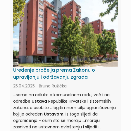
snagom). Međutim, za takve ...uredbi sa
zakonskom snagom Vlade Republike Hrvatske,
Ustav
ne propisuje obvezu njihove potvrde u
Hrvatskom ...
Uređenje pročelja prema Zakonu o
upravljanju i održavanju zgrada
25.04.2025., Bruno Ružička
...samo na odluke o komunalnom redu, već i na
odredbe
Ustava
Republike Hrvatske i sistemskih
zakona, a osobito ...legitimnom cilju ograničavanja
koji je određen
Ustavom
. Iz toga slijedi da
ograničenja - osim što se moraju ...moraju
zasnivati na ustavnom ovlaštenju i slijediti