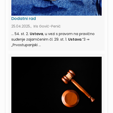
Dodatni rad
25.04.2025., Iris Gović-Penić
... 54. st. 2.
Ustava
, u vezi s pravom na pravično
suđenje zajamčenim čl. 29. st. 1.
Ustava
.”3 ⇒
„Prvostupanjski ...