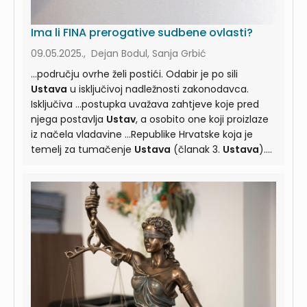
Ima li FINA prerogative sudbene ovlasti?
09.05.2025., Dejan Bodul, Sanja Grbić
...području ovrhe želi postići. Odabir je po sili
Ustava
u isključivoj nadležnosti zakonodavca.
Isključiva ...postupka uvažava zahtjeve koje pred
njega postavlja
Ustav
, a osobito one koji proizlaze
iz načela vladavine ...Republike Hrvatske koja je
temelj za tumačenje
Ustava
(članak 3.
Ustava
).
Ustavna je zadaća Ustavnog suda osigurati
...pravično suđenje, zajamčeno člankom 29. st. 1.
Ustava
, obuhvaća više aspekata koji čitav proces
suđenja ...apsolutno; ono može biti zakonom
ograničeno (članak 16.
Ustava
). Ono je
podvrgnuto ograničenjima (osobito kad ...