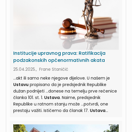
Institucije upravnog prava: Ratifikacija
podzakonskih općenormativnih akata
25.04.2025., Frane Staničić
...akt ili samo neke njegove dijelove. U našem je
Ustavu
propisano da je predsjednik Republike
dužan podnijeti ...donese na temelju prve rečenice
članka 101. st. 1.
Ustava
. Naime, predsjednik
Republike u ratnom stanju može ...potvrdi, one
prestaju važiti. Ističemo da članak 17.
Ustava
ovlašćuje predsjednika Republike da, kada se
Hrvatski ...uredbom ograniči pojedine slobode i
prava zajamčene
Ustavom
(uredbe s ustavnom