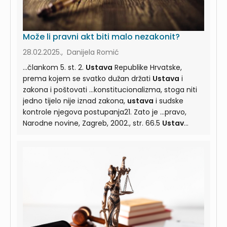
Može li pravni akt biti malo nezakonit?
28.02.2025., Danijela Romić
...člankom 5. st. 2.
Ustava
Republike Hrvatske,
prema kojem se svatko dužan držati
Ustava
i
zakona i poštovati ...konstitucionalizma, stoga niti
jedno tijelo nije iznad zakona,
ustava
i sudske
kontrole njegova postupanja21. Zato je ...pravo,
Narodne novine, Zagreb, 2002., str. 66.5
Ustav
Republike Hrvatske, Nar. nov., br. 56/90, 135/97 ...