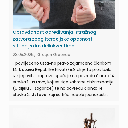
Opravdanost određivanja istražnog
zatvora zbog iteracijske opasnosti
situacijskim delinkventima
23.05.2025., Gregori Graovac
...povrijeđeno ustavno pravo zajamčeno člankom
14.
Ustava
Republike Hrvatske,9 ali je to proizlazilo
iz njegovih ...zapravo upućuje na povredu članka 14.
stavka 1.
Ustava
, koji se tiče zabrane diskriminacije
(u dijelu ...i šogorice) te na povredu članka 14.
stavka 2.
Ustava
, koji se tiče načela jednakosti
pred zakonom (u ...28/01, 76/10 i 5/14 - u nastavku
teksta:
Ustav
. Članak 14.
Ustava
glasi: “Svatko u
Republici Hrvatskoj ima ...