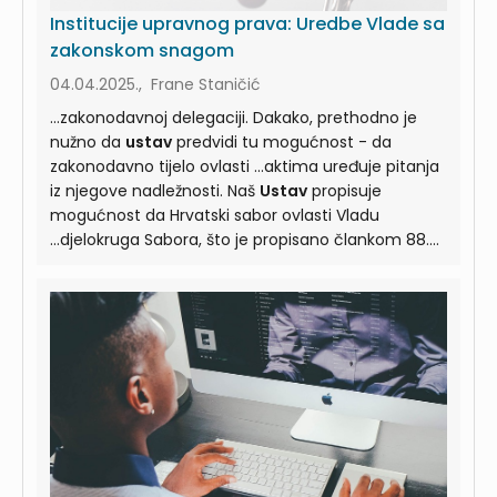
Institucije upravnog prava: Uredbe Vlade sa
zakonskom snagom
04.04.2025., Frane Staničić
...zakonodavnoj delegaciji. Dakako, prethodno je
nužno da
ustav
predvidi tu mogućnost - da
zakonodavno tijelo ovlasti ...aktima uređuje pitanja
iz njegove nadležnosti. Naš
Ustav
propisuje
mogućnost da Hrvatski sabor ovlasti Vladu
...djelokruga Sabora, što je propisano člankom 88.
Ustava
Republike Hrvatske (Nar. nov., br. 56/90,
135/97 ...snagom uređuje pitanja koja se odnose na
razradu
Ustavom
utvrđenih ljudskih prava i
temeljnih sloboda, nacionalna ...snagom, što je u
skladu s odredbom članka 90. st. 4.
Ustava
, koji
zabranjuje unatražno djelovanje zakona i ...