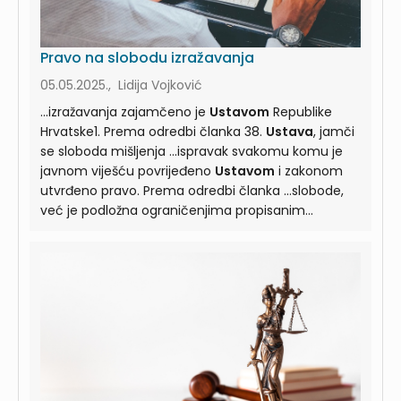
Pravo na slobodu izražavanja
05.05.2025., Lidija Vojković
...izražavanja zajamčeno je
Ustavom
Republike
Hrvatske1. Prema odredbi članka 38.
Ustava
, jamči
se sloboda mišljenja ...ispravak svakomu komu je
javnom viješću povrijeđeno
Ustavom
i zakonom
utvrđeno pravo. Prema odredbi članka ...slobode,
već je podložna ograničenjima propisanim
Ustavom
i zakonom. Sloboda izražavanja misli ne
odnosi ...postići. * Sutkinja Županijskog suda u
Splitu.1
Ustav
Republike Hrvatske (Nar. nov., br.
56/90, 135/97 ...