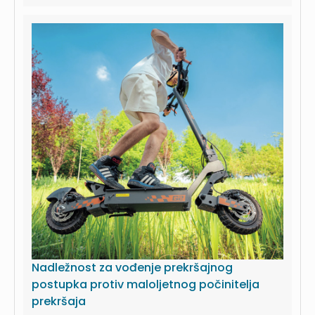
ustavom
određene ciljeve – moraju biti razmjerna
potrebama ...i da moraju biti uravnotežena u
odnosu između
Ustavom
zajamčenog
subjektivnog prava pojedinca i interesa
...legitimnom cilju ograničavanja koji je određen
Ustavom
. Iz toga slijedi da ograničenja - osim što
se moraju ...
Nadležnost za vođenje prekršajnog
postupka protiv maloljetnog počinitelja
prekršaja