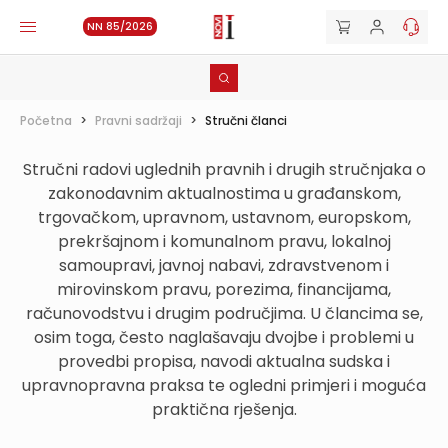
NN 85/2026
Početna
>
Pravni sadržaji
>
Stručni članci
Stručni radovi uglednih pravnih i drugih stručnjaka o
zakonodavnim aktualnostima u građanskom,
trgovačkom, upravnom, ustavnom, europskom,
prekršajnom i komunalnom pravu, lokalnoj
samoupravi, javnoj nabavi, zdravstvenom i
mirovinskom pravu, porezima, financijama,
računovodstvu i drugim područjima. U člancima se,
osim toga, često naglašavaju dvojbe i problemi u
provedbi propisa, navodi aktualna sudska i
upravnopravna praksa te ogledni primjeri i moguća
praktična rješenja.