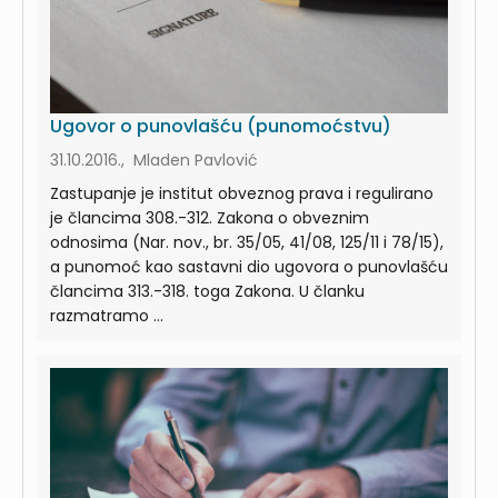
Ugovor o punovlašću (punomoćstvu)
31.10.2016., Mladen Pavlović
Zastupanje je institut obveznog prava i regulirano
je člancima 308.-312. Zakona o obveznim
odnosima (Nar. nov., br. 35/05, 41/08, 125/11 i 78/15),
a punomoć kao sastavni dio ugovora o punovlašću
člancima 313.-318. toga Zakona. U članku
razmatramo ...