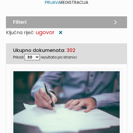
PRIJAVA
REGISTRACIJA
Filteri
ugovor
Ključna riječ:
❌
Ukupno dokumenata:
302
Prikaži
rezultata po stranici