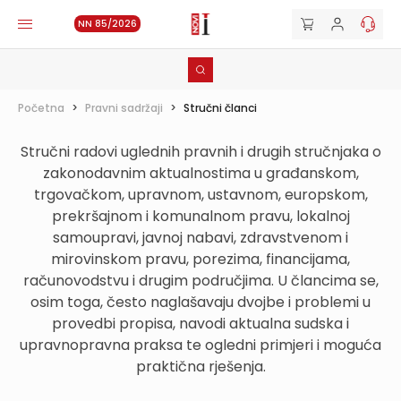
NN 85/2026
Početna
>
Pravni sadržaji
>
Stručni članci
Stručni radovi uglednih pravnih i drugih stručnjaka o
zakonodavnim aktualnostima u građanskom,
trgovačkom, upravnom, ustavnom, europskom,
prekršajnom i komunalnom pravu, lokalnoj
samoupravi, javnoj nabavi, zdravstvenom i
mirovinskom pravu, porezima, financijama,
računovodstvu i drugim područjima. U člancima se,
osim toga, često naglašavaju dvojbe i problemi u
provedbi propisa, navodi aktualna sudska i
upravnopravna praksa te ogledni primjeri i moguća
praktična rješenja.