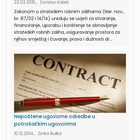
23.03.2015., Zorislav Kaleb
Zakonom o strateškim robnim zalihama (Nar. nov.,
br. 87/02 i 14/14) uređuju se uvjeti za stvaranje,
financiranje, uporabu i korištenje te obnavljanje
strateških robnih zaliha, osiguravanje prostora za
njihov smještaj i čuvanje, prava i dužnosti dr...
Nepoštene ugovorne odredbe u
potrošačkim ugovorima
10.12.2014., Zinka Bulka