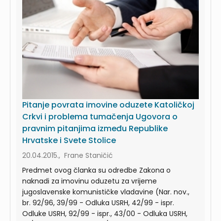
Pitanje povrata imovine oduzete Katoličkoj
Crkvi i problema tumačenja Ugovora o
pravnim pitanjima između Republike
Hrvatske i Svete Stolice
20.04.2015., Frane Staničić
Predmet ovog članka su odredbe Zakona o
naknadi za imovinu oduzetu za vrijeme
jugoslavenske komunističke vladavine (Nar. nov.,
br. 92/96, 39/99 - Odluka USRH, 42/99 - ispr.
Odluke USRH, 92/99 - ispr., 43/00 - Odluka USRH,