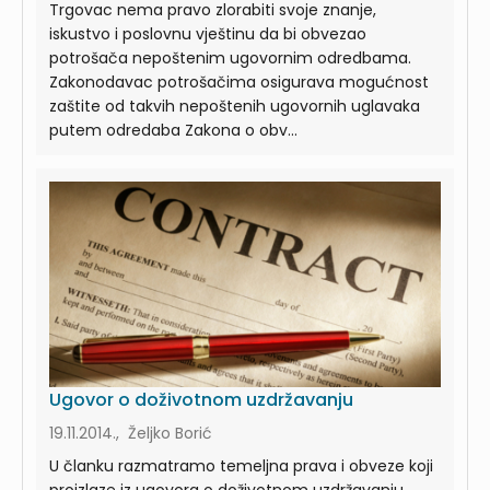
Trgovac nema pravo zlorabiti svoje znanje,
iskustvo i poslovnu vještinu da bi obvezao
potrošača nepoštenim ugovornim odredbama.
Zakonodavac potrošačima osigurava mogućnost
zaštite od takvih nepoštenih ugovornih uglavaka
putem odredaba Zakona o obv...
Ugovor o doživotnom uzdržavanju
19.11.2014., Željko Borić
U članku razmatramo temeljna prava i obveze koji
proizlaze iz ugovora o doživotnom uzdržavanju.