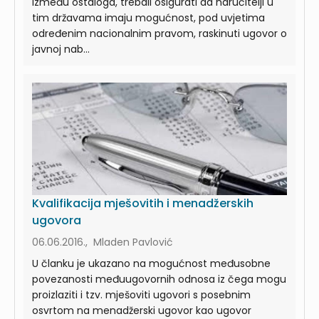
između ostaloga, trebali osigurati da naručitelji u
tim državama imaju mogućnost, pod uvjetima
određenim nacionalnim pravom, raskinuti ugovor o
javnoj nab...
Kvalifikacija mješovitih i menadžerskih
ugovora
06.06.2016., Mladen Pavlović
U članku je ukazano na mogućnost međusobne
povezanosti međuugovornih odnosa iz čega mogu
proizlaziti i tzv. mješoviti ugovori s posebnim
osvrtom na menadžerski ugovor kao ugovor