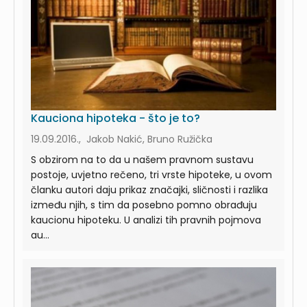
Kauciona hipoteka - što je to?
19.09.2016., Jakob Nakić, Bruno Ružička
S obzirom na to da u našem pravnom sustavu
postoje, uvjetno rečeno, tri vrste hipoteke, u ovom
članku autori daju prikaz značajki, sličnosti i razlika
između njih, s tim da posebno pomno obrađuju
kaucionu hipoteku. U analizi tih pravnih pojmova
au...