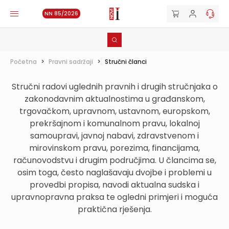
NN 85/2026
Početna
>
Pravni sadržaji
>
Stručni članci
Stručni radovi uglednih pravnih i drugih stručnjaka o
zakonodavnim aktualnostima u građanskom,
trgovačkom, upravnom, ustavnom, europskom,
prekršajnom i komunalnom pravu, lokalnoj
samoupravi, javnoj nabavi, zdravstvenom i
mirovinskom pravu, porezima, financijama,
računovodstvu i drugim područjima. U člancima se,
osim toga, često naglašavaju dvojbe i problemi u
provedbi propisa, navodi aktualna sudska i
upravnopravna praksa te ogledni primjeri i moguća
praktična rješenja.