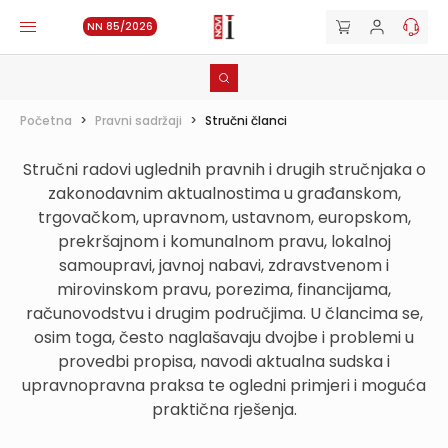
NN 85/2026
Početna
>
Pravni sadržaji
>
Stručni članci
Stručni radovi uglednih pravnih i drugih stručnjaka o
zakonodavnim aktualnostima u građanskom,
trgovačkom, upravnom, ustavnom, europskom,
prekršajnom i komunalnom pravu, lokalnoj
samoupravi, javnoj nabavi, zdravstvenom i
mirovinskom pravu, porezima, financijama,
računovodstvu i drugim područjima. U člancima se,
osim toga, često naglašavaju dvojbe i problemi u
provedbi propisa, navodi aktualna sudska i
upravnopravna praksa te ogledni primjeri i moguća
praktična rješenja.