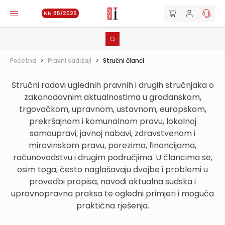
NN 85/2026
Početna
>
Pravni sadržaji
>
Stručni članci
Stručni radovi uglednih pravnih i drugih stručnjaka o
zakonodavnim aktualnostima u građanskom,
trgovačkom, upravnom, ustavnom, europskom,
prekršajnom i komunalnom pravu, lokalnoj
samoupravi, javnoj nabavi, zdravstvenom i
mirovinskom pravu, porezima, financijama,
računovodstvu i drugim područjima. U člancima se,
osim toga, često naglašavaju dvojbe i problemi u
provedbi propisa, navodi aktualna sudska i
upravnopravna praksa te ogledni primjeri i moguća
praktična rješenja.