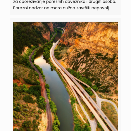
za oporezivanje poreznih obveznika i drugih osoba.
Porezni nadzor ne mora nužno završiti nepovolj...