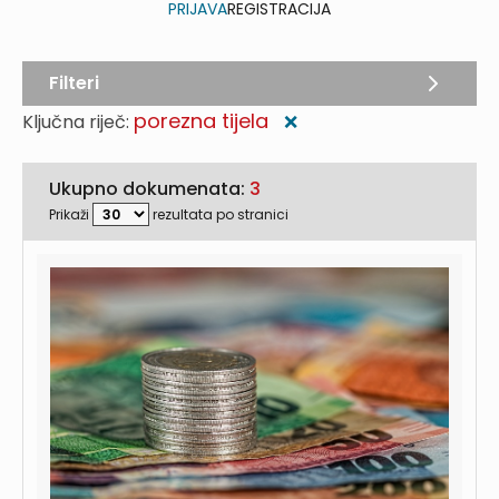
PRIJAVA
REGISTRACIJA
Filteri
porezna tijela
Ključna riječ:
❌
Ukupno dokumenata:
3
Prikaži
rezultata po stranici