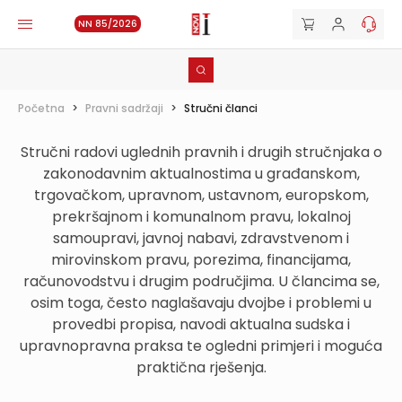
NN 85/2026
Početna
>
Pravni sadržaji
>
Stručni članci
Stručni radovi uglednih pravnih i drugih stručnjaka o
zakonodavnim aktualnostima u građanskom,
trgovačkom, upravnom, ustavnom, europskom,
prekršajnom i komunalnom pravu, lokalnoj
samoupravi, javnoj nabavi, zdravstvenom i
mirovinskom pravu, porezima, financijama,
računovodstvu i drugim područjima. U člancima se,
osim toga, često naglašavaju dvojbe i problemi u
provedbi propisa, navodi aktualna sudska i
upravnopravna praksa te ogledni primjeri i moguća
praktična rješenja.