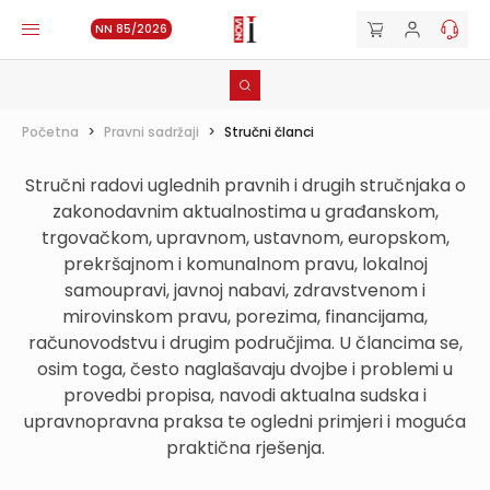
NN 85/2026
Početna
>
Pravni sadržaji
>
Stručni članci
Stručni radovi uglednih pravnih i drugih stručnjaka o
zakonodavnim aktualnostima u građanskom,
trgovačkom, upravnom, ustavnom, europskom,
prekršajnom i komunalnom pravu, lokalnoj
samoupravi, javnoj nabavi, zdravstvenom i
mirovinskom pravu, porezima, financijama,
računovodstvu i drugim područjima. U člancima se,
osim toga, često naglašavaju dvojbe i problemi u
provedbi propisa, navodi aktualna sudska i
upravnopravna praksa te ogledni primjeri i moguća
praktična rješenja.