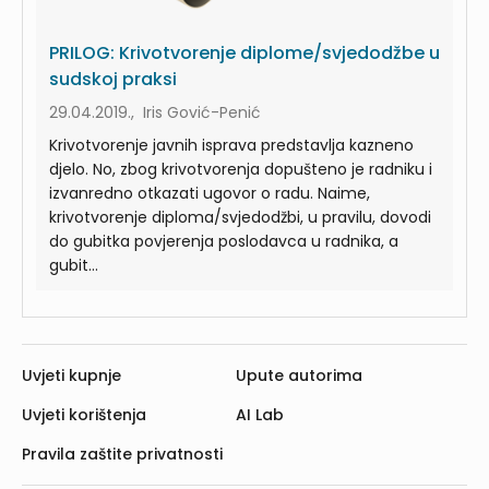
PRILOG: Krivotvorenje diplome/svjedodžbe u
sudskoj praksi
29.04.2019., Iris Gović-Penić
Krivotvorenje javnih isprava predstavlja kazneno
djelo. No, zbog krivotvorenja dopušteno je radniku i
izvanredno otkazati ugovor o radu. Naime,
krivotvorenje diploma/svjedodžbi, u pravilu, dovodi
do gubitka povjerenja poslodavca u radnika, a
gubit...
Uvjeti kupnje
Upute autorima
Uvjeti korištenja
AI Lab
Pravila zaštite privatnosti