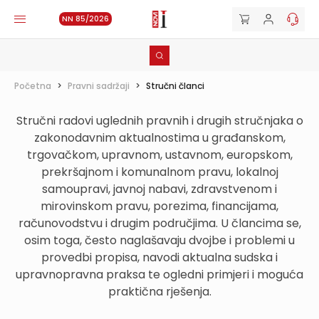
NN 85/2026
Početna
>
Pravni sadržaji
>
Stručni članci
Stručni radovi uglednih pravnih i drugih stručnjaka o
zakonodavnim aktualnostima u građanskom,
trgovačkom, upravnom, ustavnom, europskom,
prekršajnom i komunalnom pravu, lokalnoj
samoupravi, javnoj nabavi, zdravstvenom i
mirovinskom pravu, porezima, financijama,
računovodstvu i drugim područjima. U člancima se,
osim toga, često naglašavaju dvojbe i problemi u
provedbi propisa, navodi aktualna sudska i
upravnopravna praksa te ogledni primjeri i moguća
praktična rješenja.