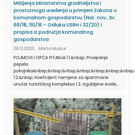
Mišljenja Ministarstva graditeljstva i
prostornoga uređenja u primjeni Zakona o
komunalnom gospodarstvu (Nar. nov., br.
68/18, 110/18 – Odluka USRH i 32/20) i
propisa iz područja komunalnog
gospodarstva
28.12.2020., Marta Mustur
POJMOVI I OPĆA PITANJA 1.1.&nbsp; Prosipanje
pepela
pokojnika&nbsp;&nbsp;&nbsp;&nbsp;&nbsp;&nbsp;&nbsp
1.2.&nbsp; Koeficijent namjene za apartmane
unutar turističkog kompleksa 1.3. Izgubljene evide...