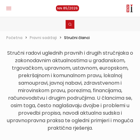
NN 85/2026
Početna
>
Pravni sadržaji
>
Stručni članci
Stručni radovi uglednih pravnih i drugih stručnjaka o
zakonodavnim aktualnostima u građanskom,
trgovačkom, upravnom, ustavnom, europskom,
prekršajnom i komunalnom pravu, lokalnoj
samoupravi, javnoj nabavi, zdravstvenom i
mirovinskom pravu, porezima, financijama,
računovodstvu i drugim područjima. U člancima se,
osim toga, često naglašavaju dvojbe i problemi u
provedbi propisa, navodi aktualna sudska i
upravnopravna praksa te ogledni primjeri i moguća
praktična rješenja.