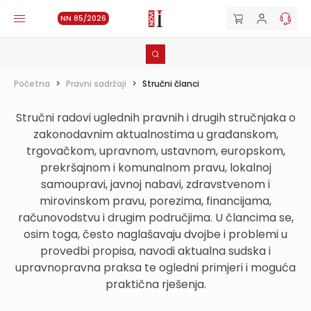
NN 85/2026
Početna
>
Pravni sadržaji
>
Stručni članci
Stručni radovi uglednih pravnih i drugih stručnjaka o
zakonodavnim aktualnostima u građanskom,
trgovačkom, upravnom, ustavnom, europskom,
prekršajnom i komunalnom pravu, lokalnoj
samoupravi, javnoj nabavi, zdravstvenom i
mirovinskom pravu, porezima, financijama,
računovodstvu i drugim područjima. U člancima se,
osim toga, često naglašavaju dvojbe i problemi u
provedbi propisa, navodi aktualna sudska i
upravnopravna praksa te ogledni primjeri i moguća
praktična rješenja.