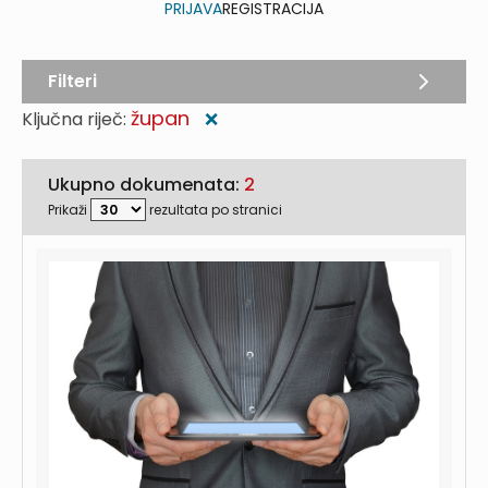
PRIJAVA
REGISTRACIJA
Filteri
župan
Ključna riječ:
❌
Ukupno dokumenata:
2
Prikaži
rezultata po stranici