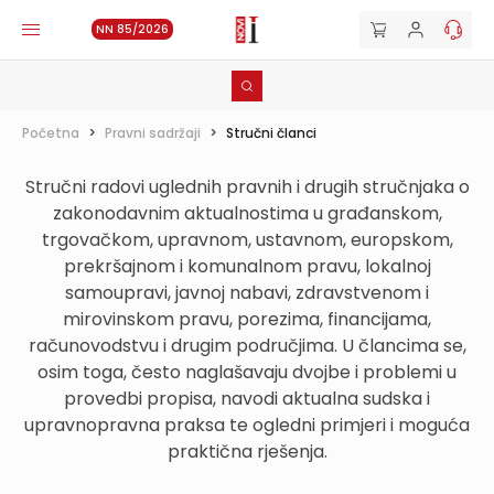
NN 85/2026
Početna
>
Pravni sadržaji
>
Stručni članci
Stručni radovi uglednih pravnih i drugih stručnjaka o
zakonodavnim aktualnostima u građanskom,
trgovačkom, upravnom, ustavnom, europskom,
prekršajnom i komunalnom pravu, lokalnoj
samoupravi, javnoj nabavi, zdravstvenom i
mirovinskom pravu, porezima, financijama,
računovodstvu i drugim područjima. U člancima se,
osim toga, često naglašavaju dvojbe i problemi u
provedbi propisa, navodi aktualna sudska i
upravnopravna praksa te ogledni primjeri i moguća
praktična rješenja.