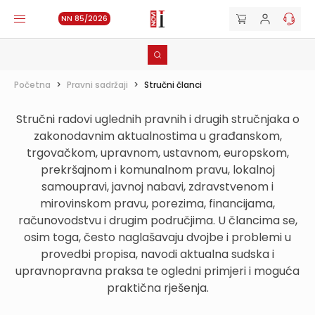
NN 85/2026
Početna
>
Pravni sadržaji
>
Stručni članci
Stručni radovi uglednih pravnih i drugih stručnjaka o
zakonodavnim aktualnostima u građanskom,
trgovačkom, upravnom, ustavnom, europskom,
prekršajnom i komunalnom pravu, lokalnoj
samoupravi, javnoj nabavi, zdravstvenom i
mirovinskom pravu, porezima, financijama,
računovodstvu i drugim područjima. U člancima se,
osim toga, često naglašavaju dvojbe i problemi u
provedbi propisa, navodi aktualna sudska i
upravnopravna praksa te ogledni primjeri i moguća
praktična rješenja.