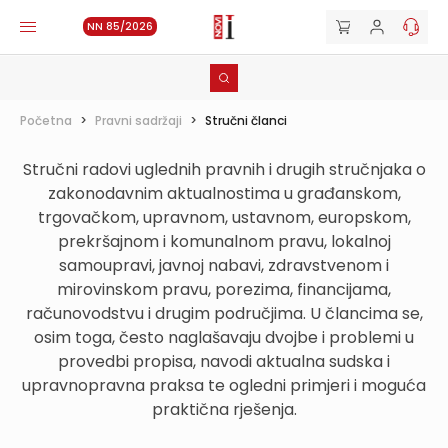
NN 85/2026
Početna
>
Pravni sadržaji
>
Stručni članci
Stručni radovi uglednih pravnih i drugih stručnjaka o
zakonodavnim aktualnostima u građanskom,
trgovačkom, upravnom, ustavnom, europskom,
prekršajnom i komunalnom pravu, lokalnoj
samoupravi, javnoj nabavi, zdravstvenom i
mirovinskom pravu, porezima, financijama,
računovodstvu i drugim područjima. U člancima se,
osim toga, često naglašavaju dvojbe i problemi u
provedbi propisa, navodi aktualna sudska i
upravnopravna praksa te ogledni primjeri i moguća
praktična rješenja.