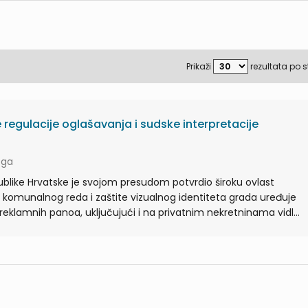
Prikaži
rezultata po s
regulacije oglašavanja i sudske interpretacije
zga
ublike Hrvatske je svojom presudom potvrdio široku ovlast
 komunalnog reda i zaštite vizualnog identiteta grada uređuje
reklamnih panoa, uključujući i na privatnim nekretninama vidl...