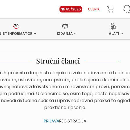
NN 85/2026
CJENIK
LIST INFORMATOR
IZDANJA
ALATI
Stručni članci
dnih pravnih i drugih stručnjaka o zakonodavnim aktualn
avnom, ustavnom, europskom, prekršajnom i komunalnom
avnoj nabavi, zdravstvenom i mirovinskom pravu, porezima
im područjima. U člancima se, osim toga, često naglašava
 navodi aktualna sudska i upravnopravna praksa te ogled
praktična rješenja.
PRIJAVA
REGISTRACIJA