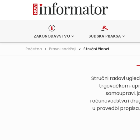
ZAKONODAVSTVO
SUDSKA PRAKSA
Početna
>
Pravni sadržaji
>
Stručni članci
Stručni radovi ugle
trgovačkom, upr
samoupravi, j
računovodstvu i drug
u provedbi propisa,