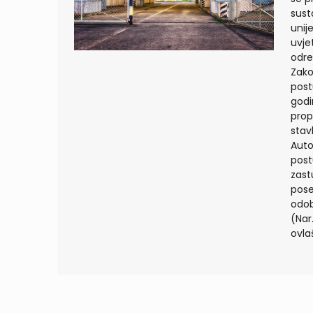
sust
unij
uvje
odre
Zako
post
godi
prop
stav
Auto
post
zast
pose
odob
(Nar
ovla