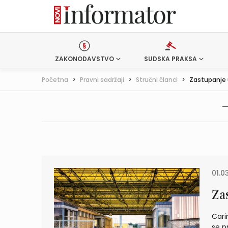
ZAKONODAVSTVO
SUDSKA PRAKSA
Početna
>
Pravni sadržaji
>
Stručni članci
>
Zastupanje 
01.0
Za
Cari
se p