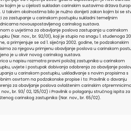
av kojim je u cijelosti sukladan carinskim sustavima država Euro
e. U takvim okolnostima bilo je nužno donijeti zakon kojim bi se stvo
ti za zastupanje u carinskom postupku sukladni temeljnim
dnicama novouspostavljenog carinskog sustava.
nom o uvjetima za obavljanje poslova zastupanja u carinskom
upku (Nar. nov., br. 92/01), koji je stupio na snagu 1. studenoga 20
ne, a primjenjuje se od 1. siječnja 2002. godine, te podzakonskim
isima za njegovu primjenu obavljanje poslova u carinskom post
ljeno je u okvir novog carinskog sustava.
rica u napisu razmatra pravni položaj zastupnika u carinskom
upku, uvjete i postupak dobivanja odobrenja za obavljanje poslo
upanja u carinskom postupku, usklađivanje s novim propisima s
bnim osvrtom na podzakonske propise i to: Pravilnik o davanju
renja za obavljanje poslova ovlaštenim carinskim otpremnicim
. nov., br. 93/ 02, 125/02) i Pravilnik o polaganju stručnog ispita za
štenog carinskog zastupnika (Nar. nov., br. 65/02).