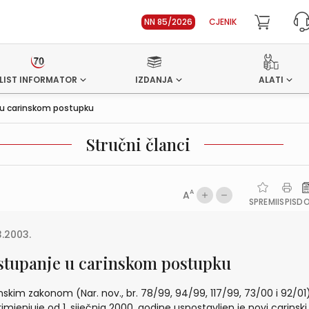
NN 85/2026
CJENIK
LIST INFORMATOR
IZDANJA
ALATI
u carinskom postupku
Stručni članci
A
A
SPREMI
ISPIS
D
3.2003.
stupanje u carinskom postupku
nskim zakonom (Nar. nov., br. 78/99, 94/99, 117/99, 73/00 i 92/01)
rimjenjuje od 1. siječnja 2000. godine uspostavljen je novi carinski