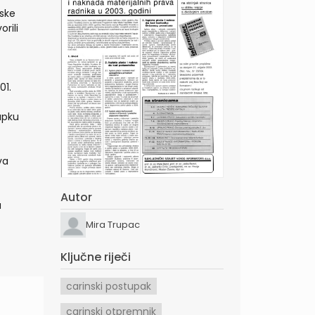
pske
rili
01.
upku
va
Autor
a
Mira Trupac
Ključne riječi
carinski postupak
carinski otpremnik