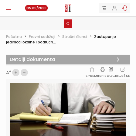
NN 85/2026
Početna
>
Pravni sadržaji
>
Stručni članci
>
Zastupanje
jedinica lokalne i područn...
Detalji dokumenta
A
A
SPREMI
ISPIS
DOC
BILJEŠKE