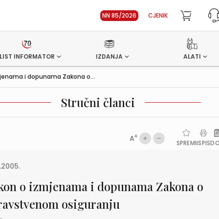
NN 85/2026
CJENIK
LIST INFORMATOR
IZDANJA
ALATI
jenama i dopunama Zakona o...
Stručni članci
A
A
SPREMI
ISPIS
D
1.2005.
kon o izmjenama i dopunama Zakona o
ravstvenom osiguranju