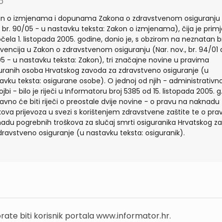
io
n o izmjenama i dopunama Zakona o zdravstvenom osiguranju 
, br. 90/05 - u nastavku teksta: Zakon o izmjenama), čija je prim
čela 1. listopada 2005. godine, donio je, s obzirom na neznatan b
rvencija u Zakon o zdravstvenom osiguranju (Nar. nov., br. 94/01 
5 - u nastavku teksta: Zakon), tri značajne novine u pravima
uranih osoba Hrvatskog zavoda za zdravstveno osiguranje (u
avku teksta: osigurane osobe). O jednoj od njih - administrativno
ojbi - bilo je riječi u Informatoru broj 5385 od 15. listopada 2005. g.
avno će biti riječi o preostale dvije novine - o pravu na naknadu
kova prijevoza u svezi s korištenjem zdravstvene zaštite te o pra
adu pogrebnih troškova za slučaj smrti osiguranika Hrvatskog z
dravstveno osiguranje (u nastavku teksta: osiguranik).
rate biti korisnik portala www.informator.hr.