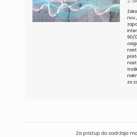
2. d
Zako
nov.
zapo
inte
90/0
osig
nast
prist
nast
troš
nakn
za z
Za pristup do sadržaja mo