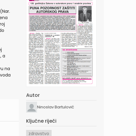
(Nar.
jena
roj
do
j
, a
vu na
avoda
Autor
Ninoslav Bartulović
Ključne riječi
zdravstvo